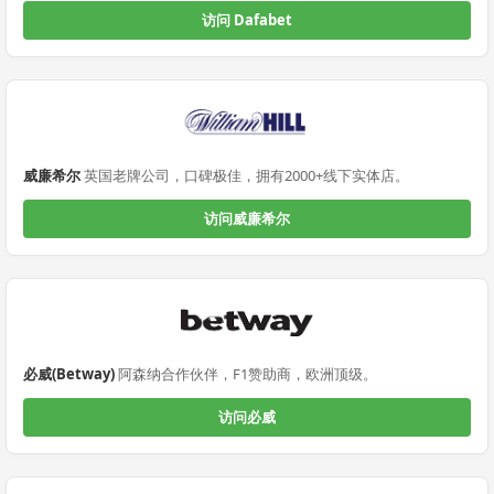
访问 Dafabet
威廉希尔
英国老牌公司，口碑极佳，拥有2000+线下实体店。
访问威廉希尔
必威(Betway)
阿森纳合作伙伴，F1赞助商，欧洲顶级。
访问必威