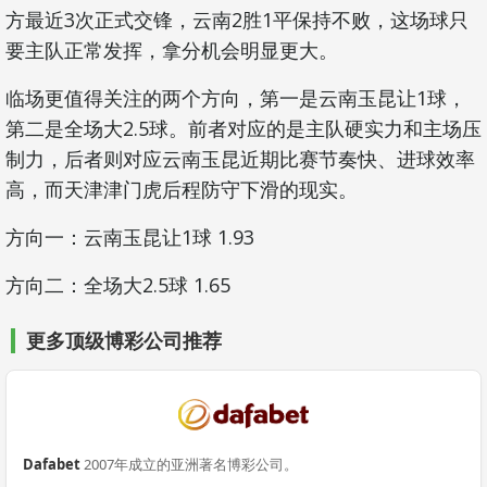
方最近3次正式交锋，云南2胜1平保持不败，这场球只
要主队正常发挥，拿分机会明显更大。
临场更值得关注的两个方向，第一是云南玉昆让1球，
第二是全场大2.5球。前者对应的是主队硬实力和主场压
制力，后者则对应云南玉昆近期比赛节奏快、进球效率
高，而天津津门虎后程防守下滑的现实。
方向一：云南玉昆让1球 1.93
方向二：全场大2.5球 1.65
更多顶级博彩公司推荐
Dafabet
2007年成立的亚洲著名博彩公司。