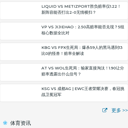
LIQUID VS METIZPORT胜负赔率仅1.22！
新阵容能否打出2-0无情横扫？
VP VS JIJIEHAO：2.50高赔率能否兑现？5组
核心数据全比对
KBG VS FPX生死局：爆杀59人的黑马遇到13
比0的怪兽！赔率全解读
AT VS WOL生死局：输家直接淘汰！1.90让分
赔率透露出什么信号？
KSG VS 成都AG | EWC王者荣耀决赛，春冠挑
战卫冕冠军
更多 >>
体育资讯