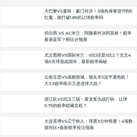
大巴黎VS曼联：豪门对决！3场热身赛进7球的
红魔，能打破1.85的让球赔率吗
切尔西 VS AC米兰：阿隆索对决阿莫林！赔率
看衰蓝军？附比分预测
尤文图斯VS国际米兰：0比1还是0比2？尤文4
场0失球迎战国米，最新赔率揭秘
云南玉昆VS成都蓉城：领头羊5连平遇危机！
大3.5赔率暗示又是进球大战？
浙江队VS武汉三镇：黄龙复仇战打响，让球
0.75的赔率暗藏玄机？
大连英博VS辽宁铁人：球票3分钟售罄！4项数
据对比+最新赔率投注指南