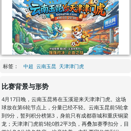
标签：
中超
云南玉昆
天津津门虎
比赛背景与形势
4月17日晚，云南玉昆将在玉溪迎来天津津门虎。这场
球放在第6轮节点上，分量已经不轻。云南玉昆前5轮拿
到9分，暂列积分榜第3，身前只有成都蓉城和重庆铜梁
龙；天津津门虎前5轮0胜2平3负，再叠加赛季扣分，目