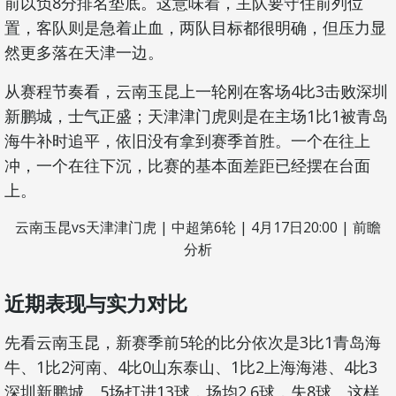
前以负8分排名垫底。这意味着，主队要守住前列位
置，客队则是急着止血，两队目标都很明确，但压力显
然更多落在天津一边。
从赛程节奏看，云南玉昆上一轮刚在客场4比3击败深圳
新鹏城，士气正盛；天津津门虎则是在主场1比1被青岛
海牛补时追平，依旧没有拿到赛季首胜。一个在往上
冲，一个在往下沉，比赛的基本面差距已经摆在台面
上。
云南玉昆vs天津津门虎 | 中超第6轮 | 4月17日20:00 | 前瞻
分析
近期表现与实力对比
先看云南玉昆，新赛季前5轮的比分依次是3比1青岛海
牛、1比2河南、4比0山东泰山、1比2上海海港、4比3
深圳新鹏城。5场打进13球，场均2.6球，失8球。这样