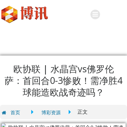
Skip
to
content
欧协联 | 水晶宫vs佛罗伦
萨：首回合0-3惨败！需净胜4
球能造欧战奇迹吗？
正文
首页
博彩资源