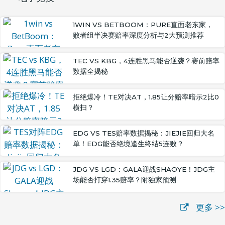
1WIN VS BETBOOM：PURE直面老东家，
败者组半决赛赔率深度分析与2大预测推荐
TEC VS KBG，4连胜黑马能否逆袭？赛前赔率
数据全揭秘
拒绝爆冷！TE对决AT，1.85让分赔率暗示2比0
横扫？
EDG VS TES赔率数据揭秘：JIEJIE回归大名
单！EDG能否绝境逢生终结5连败？
JDG VS LGD：GALA迎战SHAOYE！JDG主
场能否打穿1.35赔率？附独家预测
更多 >>