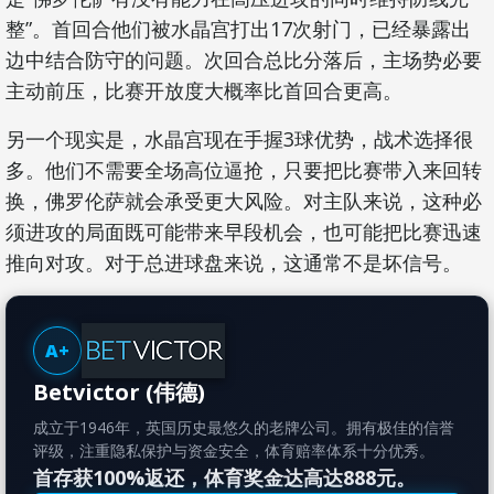
整”。首回合他们被水晶宫打出17次射门，已经暴露出
边中结合防守的问题。次回合总比分落后，主场势必要
主动前压，比赛开放度大概率比首回合更高。
另一个现实是，水晶宫现在手握3球优势，战术选择很
多。他们不需要全场高位逼抢，只要把比赛带入来回转
换，佛罗伦萨就会承受更大风险。对主队来说，这种必
须进攻的局面既可能带来早段机会，也可能把比赛迅速
推向对攻。对于总进球盘来说，这通常不是坏信号。
A+
Betvictor (伟德)
成立于1946年，英国历史最悠久的老牌公司。拥有极佳的信誉
评级，注重隐私保护与资金安全，体育赔率体系十分优秀。
首存获100%返还，体育奖金达高达888元。