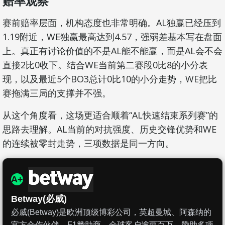
赔率观察
赛前赔率层面，机构态度也非常明确。AL独赢已经压到
1.19附近，WE独赢最高达到4.57，强弱差基本写在盘面
上。真正有讨论价值的不是AL能不能赢，而是AL会不会
直接2比0收下。结合WE当前第二赛段0比8的小分表
现，以及最近5个BO3总计0比10的小分走势，WE把比
赛拖满三局的支撑并不强。
从这个角度看，这场更适合顺着“AL快速结束系列赛”的
思路去理解。AL当前的对抗强度、历史交锋优势和WE
的连续被零封走势，三项数据是同一方向。
A+
Betway(必威)
必威(Betway)是欧洲顶级博彩公司，英超曼城、阿森纳的
官方合作伙伴，F1赞助商。全球客户逾两百万，赞助多项