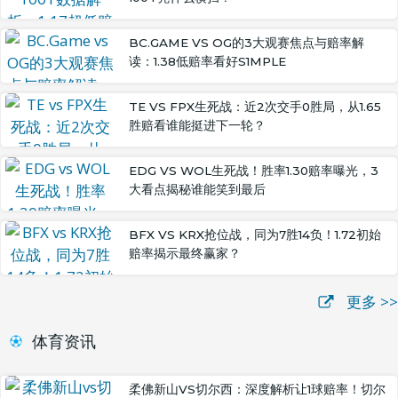
BC.GAME VS OG的3大观赛焦点与赔率解
读：1.38低赔率看好S1MPLE
TE VS FPX生死战：近2次交手0胜局，从1.65
胜赔看谁能挺进下一轮？
EDG VS WOL生死战！胜率1.30赔率曝光，3
大看点揭秘谁能笑到最后
BFX VS KRX抢位战，同为7胜14负！1.72初始
赔率揭示最终赢家？
更多 >>
体育资讯
柔佛新山VS切尔西：深度解析让1球赔率！切尔