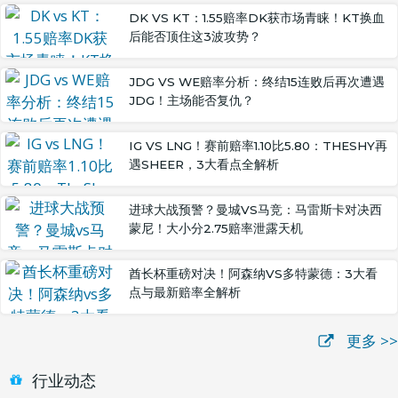
DK VS KT：1.55赔率DK获市场青睐！KT换血
后能否顶住这3波攻势？
JDG VS WE赔率分析：终结15连败后再次遭遇
JDG！主场能否复仇？
IG VS LNG！赛前赔率1.10比5.80：THESHY再
遇SHEER，3大看点全解析
进球大战预警？曼城VS马竞：马雷斯卡对决西
蒙尼！大小分2.75赔率泄露天机
酋长杯重磅对决！阿森纳VS多特蒙德：3大看
点与最新赔率全解析
更多 >>
行业动态