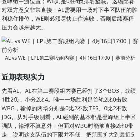
登峰组中游位置；WE则是0胜4负排名垫底。这场比赛
对双方意义非常直接：AL需要用一场对下半区队伍的胜
利稳住排位，WE则必须尽快止住连败，否则后续赛程
压力会越来越大。
AL vs WE | LPL第二赛段组内赛 | 4月16日17:00 | 赛前分析
近期表现实力
先看AL。AL在第二赛段组内赛已经打了3个BO3，战绩
1胜2负，小分2比4。唯一一场胜利是首轮2比0击败
WBG，输掉的两场分别是0比2不敌TES、0比2不敌
JDG。从对手级别看，AL碰到的基本都是登峰组上半区
强队，输球不算意外；但面对WBG时能够直接2比0带
走，说明这支队伍的下限并不低。把范围扩大到最近5