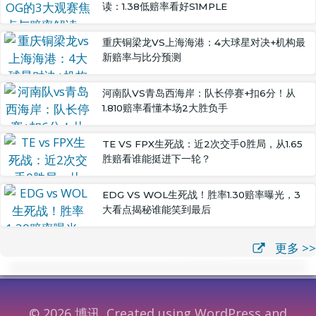
读：1.38低赔率看好S1MPLE
重庆铜梁龙VS上海海港：4大球星对决+机构最
新赔率与比分预测
河南队VS青岛西海岸：队长停赛+扣6分！从
1.810赔率看懂本场2大胜负手
TE VS FPX生死战：近2次交手0胜局，从1.65
胜赔看谁能挺进下一轮？
EDG VS WOL生死战！胜率1.30赔率曝光，3
大看点揭秘谁能笑到最后
更多 >>
© 2026 博讯. Created using WordPress and