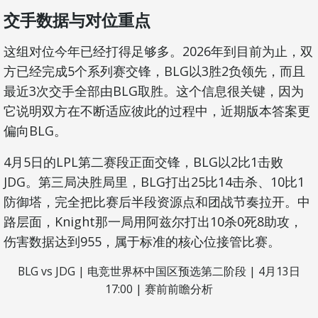
交手数据与对位重点
这组对位今年已经打得足够多。2026年到目前为止，双
方已经完成5个系列赛交锋，BLG以3胜2负领先，而且
最近3次交手全部由BLG取胜。这个信息很关键，因为
它说明双方在不断适应彼此的过程中，近期版本答案更
偏向BLG。
4月5日的LPL第二赛段正面交锋，BLG以2比1击败
JDG。第三局决胜局里，BLG打出25比14击杀、10比1
防御塔，完全把比赛后半段资源点和团战节奏拉开。中
路层面，Knight那一局用阿兹尔打出10杀0死8助攻，
伤害数据达到955，属于标准的核心位接管比赛。
BLG vs JDG | 电竞世界杯中国区预选第二阶段 | 4月13日
17:00 | 赛前前瞻分析