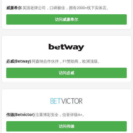
威廉希尔
英国老牌公司，口碑极佳，拥有2000+线下实体店。
访问威廉希尔
必威(Betway)
阿森纳合作伙伴，F1赞助商，欧洲顶级。
访问必威
伟德(Betvictor)
注重博彩安全，信誉评级A+。
访问伟德