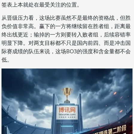
签表上本就处在最受关注的位置。
从晋级压力看，这场比赛虽然不是最终的资格战，但胜
负价值非常高。赢下的一方将继续留在胜者组，距离最
终出线更近；输掉的一方则要转入败者组，后续容错率
明显下降。对两支目标都不只是国内前四、而是冲击国
际赛成绩的队伍来说，这场BO3的强度和含金量都不会
低。