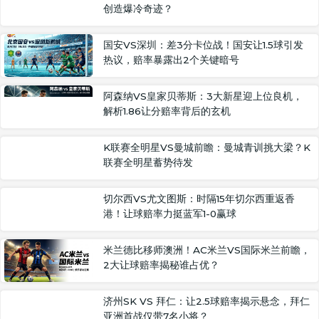
创造爆冷奇迹？
国安VS深圳：差3分卡位战！国安让1.5球引发
热议，赔率暴露出2个关键暗号
阿森纳VS皇家贝蒂斯：3大新星迎上位良机，
解析1.86让分赔率背后的玄机
K联赛全明星VS曼城前瞻：曼城青训挑大梁？K
联赛全明星蓄势待发
切尔西VS尤文图斯：时隔15年切尔西重返香
港！让球赔率力挺蓝军1-0赢球
米兰德比移师澳洲！AC米兰VS国际米兰前瞻，
2大让球赔率揭秘谁占优？
济州SK VS 拜仁：让2.5球赔率揭示悬念，拜仁
亚洲首战仅带7名小将？