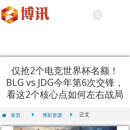
Skip
to
content
仅抢2个电竞世界杯名额！
BLG vs JDG今年第6次交锋，
看这2个核心点如何左右战局
正文
首页
博彩资源