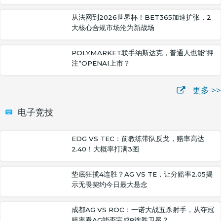
从法网到2026世界杯！BET365加速扩张，2
大核心合规市场沦为新战场
POLYMARKET联手纳斯达克，普通人也能“押
注”OPENAI上市？
更多 >>
电子竞技
EDG VS TEC：前教练带队反戈，赔率高达
2.40！大概率打满3图
垫底狂揽4连胜？AG VS TE，让分赔率2.05揭
示无畏契约今日最大悬念
成都AG VS ROC：一诺大战五杀射手，从夺冠
赔率看AG能否完成8连胜卫冕？