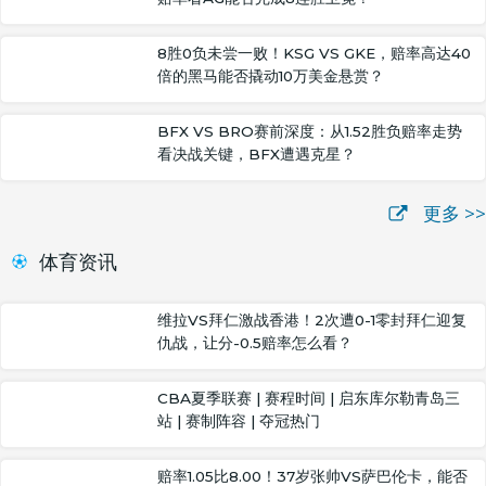
8胜0负未尝一败！KSG VS GKE，赔率高达40
倍的黑马能否撬动10万美金悬赏？
BFX VS BRO赛前深度：从1.52胜负赔率走势
看决战关键，BFX遭遇克星？
更多 >>
体育资讯
维拉VS拜仁激战香港！2次遭0-1零封拜仁迎复
仇战，让分-0.5赔率怎么看？
CBA夏季联赛 | 赛程时间 | 启东库尔勒青岛三
站 | 赛制阵容 | 夺冠热门
赔率1.05比8.00！37岁张帅VS萨巴伦卡，能否