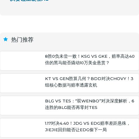
热门推荐
8胜0负未尝一败！KSG VS GKE，赔率高达40
倍的黑马能否撬动10万美金悬赏？
KT VS GEN胜算几何？BDD对决CHOVY！3
组核心数据与赔率透露玄机
BLG VS TES：“双WENBO”对决深度解析，6
连胜的BLG能否再零封TES
1.17对决4.40！JDG VS EDG赔率差距悬殊，
JIEJIE回归能否让EDG偷下一局