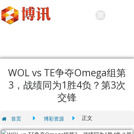
Skip
to
content
WOL vs TE争夺Omega组第
3，战绩同为1胜4负？第3次
交锋
正文
首页
博彩资源