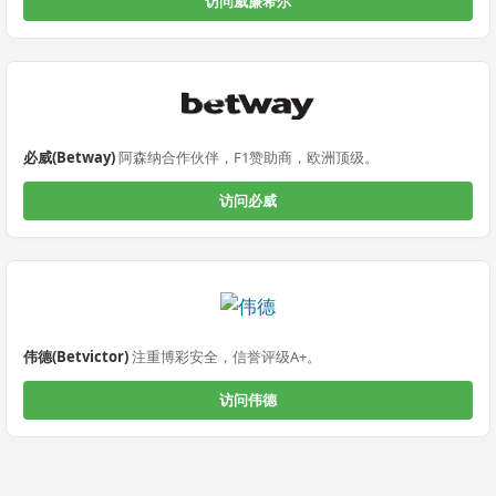
访问威廉希尔
必威(Betway)
阿森纳合作伙伴，F1赞助商，欧洲顶级。
访问必威
伟德(Betvictor)
注重博彩安全，信誉评级A+。
访问伟德