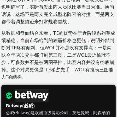
也明确写了，实际首发出阵人员以比赛当日为准。换句
话说，这场不是两支完全成型老阵容的对撞，而是两支
都带着调整痕迹来打常规赛首战。
从数据和盘面结合来看，TE的优势在于近阶段系列赛成
绩稍稳，当前市场给到的独赢价格也更低，说明外部判
断对TE略有倾斜。但WOL并不是没有支撑点：一是两
队今年两次交手都打到第三图，二是WOL最近输球不
少，可多数并不是被两图平推，比赛内容并没有彻底崩
掉。这个对局更像是“TE稍占先手，WOL有拉满三图能
力”的结构。
A+
Betway(必威)
必威(Betway)是欧洲顶级博彩公司，英超曼城、阿森纳的