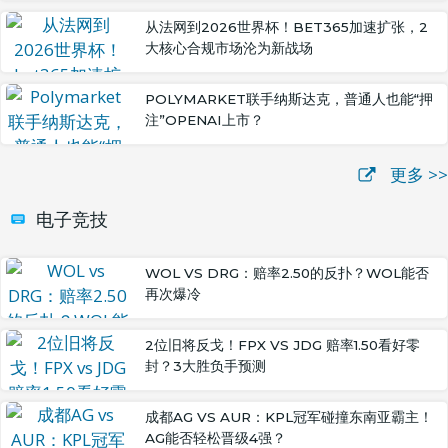
从法网到2026世界杯！BET365加速扩张，2
大核心合规市场沦为新战场
POLYMARKET联手纳斯达克，普通人也能“押
注”OPENAI上市？
更多 >>
电子竞技
WOL VS DRG：赔率2.50的反扑？WOL能否
再次爆冷
2位旧将反戈！FPX VS JDG 赔率1.50看好零
封？3大胜负手预测
成都AG VS AUR：KPL冠军碰撞东南亚霸主！
AG能否轻松晋级4强？