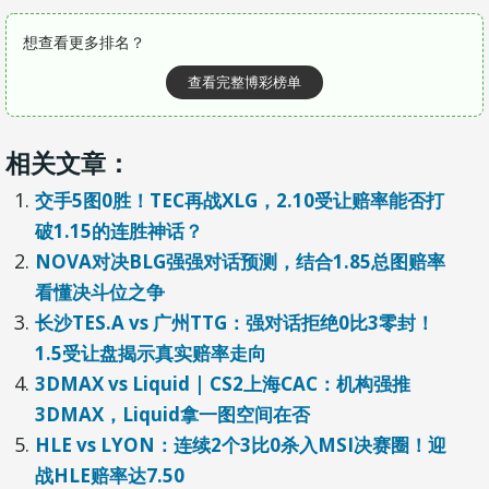
想查看更多排名？
查看完整博彩榜单
相关文章：
交手5图0胜！TEC再战XLG，2.10受让赔率能否打
破1.15的连胜神话？
NOVA对决BLG强强对话预测，结合1.85总图赔率
看懂决斗位之争
长沙TES.A vs 广州TTG：强对话拒绝0比3零封！
1.5受让盘揭示真实赔率走向
3DMAX vs Liquid | CS2上海CAC：机构强推
3DMAX，Liquid拿一图空间在否
HLE vs LYON：连续2个3比0杀入MSI决赛圈！迎
战HLE赔率达7.50