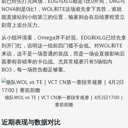
前已经先打完两场，EDG与XLG都是1比0开局，DRG与
NOVA则是0比1，WOL和TE这场谁先拿下首胜，谁就
能直接站到小组第三的位置，输家则会在后续赛程里立
刻背上追分压力。
从小组环境看，Omega并不好混。EDG和XLG已经先拿
到开门红，说明这一组前四门槛不会低。对WOL和TE
来说，这不是一场普通的首战，而是一场会直接影响后
面赛程容错率的卡位战。尤其常规赛只有5场组内
BO3，每一场胜负都足够重。
狼队WOL vs TE | VCT CN第一赛段常规赛 | 4月2日17:00 |
赛前前瞻
近期表现与数据对比