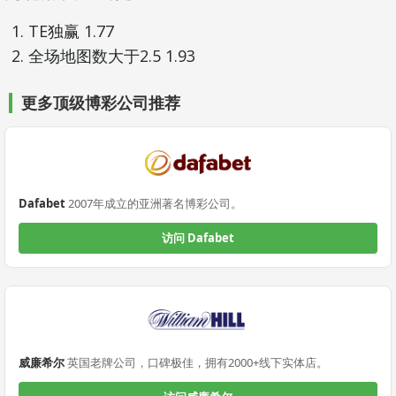
TE独赢 1.77
全场地图数大于2.5 1.93
更多顶级博彩公司推荐
Dafabet
2007年成立的亚洲著名博彩公司。
访问 Dafabet
威廉希尔
英国老牌公司，口碑极佳，拥有2000+线下实体店。