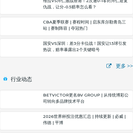
维拉VS拜仁激战香港！2次遭0-1零封拜仁迎复
仇战，让分-0.5赔率怎么看？
CBA夏季联赛 | 赛程时间 | 启东库尔勒青岛三
站 | 赛制阵容 | 夺冠热门
国安VS深圳：差3分卡位战！国安让1.5球引发
热议，赔率暴露出2个关键暗号
更多 >>
行业动态
BETVICTOR更名BV GROUP | 从传统博彩公
司转向多品牌技术平台
2026世界杯投注优惠汇总 | 持续更新 | 必威 |
伟德 | 平博