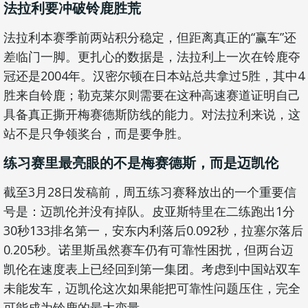
法拉利要冲破铃鹿胜荒
法拉利本赛季前两站积分稳定，但距离真正的“赢车”还
差临门一脚。更扎心的数据是，法拉利上一次在铃鹿夺
冠还是2004年。汉密尔顿在日本站总共拿过5胜，其中4
胜来自铃鹿；勒克莱尔则需要在这种高速赛道证明自己
具备真正撕开梅赛德斯防线的能力。对法拉利来说，这
站不是只争领奖台，而是要争胜。
练习赛里最亮眼的不是梅赛德斯，而是迈凯伦
截至3月28日发稿前，周五练习赛释放出的一个重要信
号是：迈凯伦并没有掉队。皮亚斯特里在二练跑出1分
30秒133排名第一，安东内利落后0.092秒，拉塞尔落后
0.205秒。诺里斯虽然赛车仍有可靠性困扰，但两台迈
凯伦在速度表上已经回到第一集团。考虑到中国站双车
未能发车，迈凯伦这次如果能把可靠性问题压住，完全
可能成为铃鹿的最大变量。