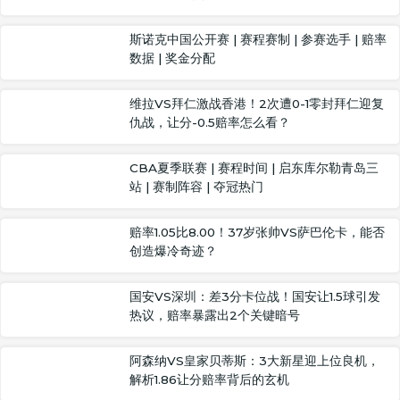
斯诺克中国公开赛 | 赛程赛制 | 参赛选手 | 赔率
数据 | 奖金分配
维拉VS拜仁激战香港！2次遭0-1零封拜仁迎复
仇战，让分-0.5赔率怎么看？
CBA夏季联赛 | 赛程时间 | 启东库尔勒青岛三
站 | 赛制阵容 | 夺冠热门
赔率1.05比8.00！37岁张帅VS萨巴伦卡，能否
创造爆冷奇迹？
国安VS深圳：差3分卡位战！国安让1.5球引发
热议，赔率暴露出2个关键暗号
阿森纳VS皇家贝蒂斯：3大新星迎上位良机，
解析1.86让分赔率背后的玄机