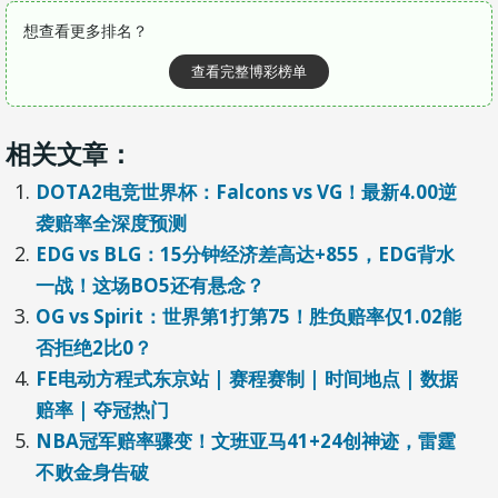
想查看更多排名？
查看完整博彩榜单
相关文章：
DOTA2电竞世界杯：Falcons vs VG！最新4.00逆
袭赔率全深度预测
EDG vs BLG：15分钟经济差高达+855，EDG背水
一战！这场BO5还有悬念？
OG vs Spirit：世界第1打第75！胜负赔率仅1.02能
否拒绝2比0？
FE电动方程式东京站 | 赛程赛制 | 时间地点 | 数据
赔率 | 夺冠热门
NBA冠军赔率骤变！文班亚马41+24创神迹，雷霆
不败金身告破