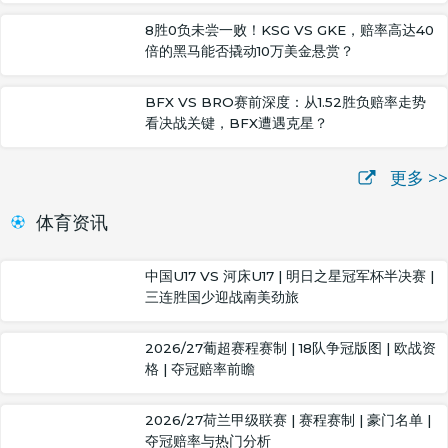
8胜0负未尝一败！KSG VS GKE，赔率高达40
倍的黑马能否撬动10万美金悬赏？
BFX VS BRO赛前深度：从1.52胜负赔率走势
看决战关键，BFX遭遇克星？
更多 >>
体育资讯
中国U17 VS 河床U17 | 明日之星冠军杯半决赛 |
三连胜国少迎战南美劲旅
2026/27葡超赛程赛制 | 18队争冠版图 | 欧战资
格 | 夺冠赔率前瞻
2026/27荷兰甲级联赛 | 赛程赛制 | 豪门名单 |
夺冠赔率与热门分析