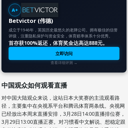
A+
Betvictor (伟德)
成立于1946年，英国历史最悠久的老牌公司。拥有极佳的信誉
评级，注重隐私保护与资金安全，体育赔率体系十分优秀。
首存获100%返还，体育奖金达高达888元。
立即访问
查看详细评测 →
中国观众如何观看直播
对中国大陆观众来说，这站日本大奖赛的主流观看路
径，主要集中在央视系平台和腾讯体育两条线。央视网
已经放出本周末直播安排，3月28日14:00直播排位赛，
3月29日13:00直播正赛。对习惯看中文解说、想稳定跟