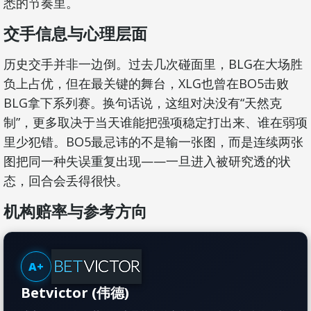
悉的节奏里。
交手信息与心理层面
历史交手并非一边倒。过去几次碰面里，BLG在大场胜
负上占优，但在最关键的舞台，XLG也曾在BO5击败
BLG拿下系列赛。换句话说，这组对决没有“天然克
制”，更多取决于当天谁能把强项稳定打出来、谁在弱项
里少犯错。BO5最忌讳的不是输一张图，而是连续两张
图把同一种失误重复出现——一旦进入被研究透的状
态，回合会丢得很快。
机构赔率与参考方向
A+
Betvictor (伟德)