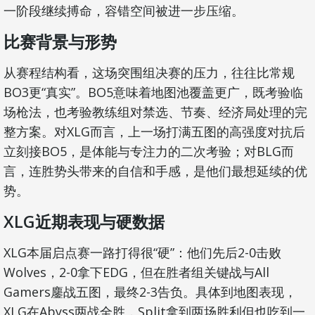
一阶段继续搏命，容错空间被进一步压缩。
比赛背景与形势
从赛程结构看，这场突围组决赛的压力，往往比常规
BO3更“真实”。BO5意味着地图池覆盖更广，既考验临
场枪法，也考验教练组对禁选、节奏、经济局处理的完
整方案。对XLG而言，上一场打满五图的高强度对抗后
立刻接BO5，是体能与专注力的二次考验；对BLG而
言，连胜势头带来的自信和手感，是他们最想延续的优
势。
XLG近期表现与硬数据
XLG本届启点赛一路打得很“硬”：他们先后2-0击败
Wolves，2-0拿下EDG，但在胜者组关键战与All
Gamers鏖战五图，最终2-3告负。具体到地图表现，
XLG在Abyss两战全胜，Split拿到两场胜利但也吃到一