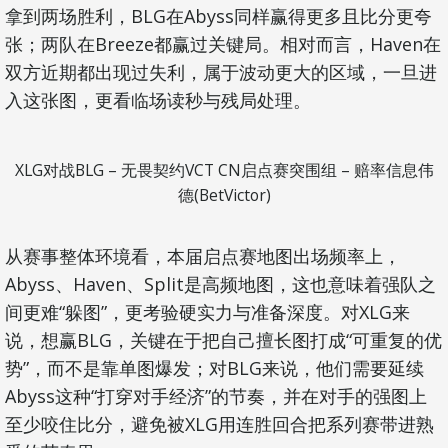
拿到两场胜利，BLG在Abyss同样赢得更多且比分更夸
张；两队在Breeze都赢过关键局。相对而言，Haven在
双方近期都出现过失利，属于波动更大的区域，一旦进
入这张图，更看临场读秒与残局处理。
XLG对战BLG – 无畏契约VCT CN启点赛突围组 – 赔率信息伟
德(BetVictor)
从赛事整体环境看，本届启点赛地图出场频率上，
Abyss、Haven、Split是高频地图，这也意味着强队之
间更难“躲图”，更考验硬实力与准备深度。对XLG来
说，想赢BLG，关键在于把自己擅长图打成“可重复的优
势”，而不是靠单图爆发；对BLG来说，他们需要延续
Abyss这种“打穿对手经济”的节奏，并在对手的强图上
至少咬住比分，避免被XLG用连胜回合把系列赛带进熟