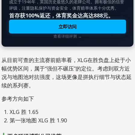
成立于1946年，英国历史最悠久的老牌公司。拥有极佳的信誉
评级，注重隐私保护与资金安全，体育赔率体系十分优秀。
首存获100%返还，体育奖金达高达888元。
立即访问
查看详细评测 →
从目前可查的主流赛前赔率看，XLG在胜负盘上处于小
幅优势区间，属于“强但不碾压”的定位。考虑到双方近
况与地图池对抗强度，这场更像是拼执行细节与状态延
续的系列赛。
参考方向如下
XLG 胜 1.65
第一张地图 XLG 胜 1.90