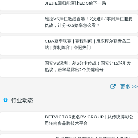
JIEJIE回归能否让EDG偷下一局
维拉VS拜仁激战香港！2次遭0-1零封拜仁迎复
仇战，让分-0.5赔率怎么看？
CBA夏季联赛 | 赛程时间 | 启东库尔勒青岛三
站 | 赛制阵容 | 夺冠热门
国安VS深圳：差3分卡位战！国安让1.5球引发
热议，赔率暴露出2个关键暗号
更多 >>
行业动态
BETVICTOR更名BV GROUP | 从传统博彩公
司转向多品牌技术平台