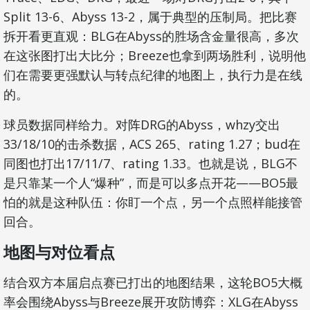
Split 13-6、Abyss 13-2，属于典型的压制局。把比赛
拆开看更直观：BLG在Abyss的胜场含金量很高，多次
在这张图打出大比分；Breeze也拿到两场胜利，说明他
们在需要更强默认与转点纪律的地图上，执行力是在线
的。
球员数据同样给力。对阵DRG的Abyss，whzy交出
33/18/10的击杀数据，ACS 265、rating 1.27；bud在
同图也打出17/11/7、rating 1.33。也就是说，BLG不
是只靠某一个人“爆种”，而是可以多点开花——BO5最
怕的就是这种队伍：你盯一个点，另一个点照样能接管
回合。
地图与对位看点
结合双方本届启点赛已打出的地图结果，这轮BO5大概
率会围绕Abyss与Breeze展开攻防博弈：XLG在Abyss