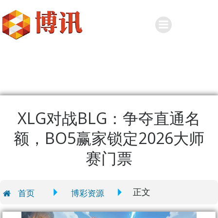
Skip
to
content
XLG对战BLG：争夺直通名
额，BO5赢家锁定2026大师
赛门票
正文
首页
博彩资源