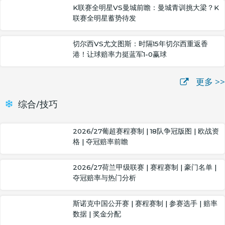
K联赛全明星VS曼城前瞻：曼城青训挑大梁？K
联赛全明星蓄势待发
切尔西VS尤文图斯：时隔15年切尔西重返香
港！让球赔率力挺蓝军1-0赢球
更多 >>
综合/技巧
2026/27葡超赛程赛制 | 18队争冠版图 | 欧战资
格 | 夺冠赔率前瞻
2026/27荷兰甲级联赛 | 赛程赛制 | 豪门名单 |
夺冠赔率与热门分析
斯诺克中国公开赛 | 赛程赛制 | 参赛选手 | 赔率
数据 | 奖金分配