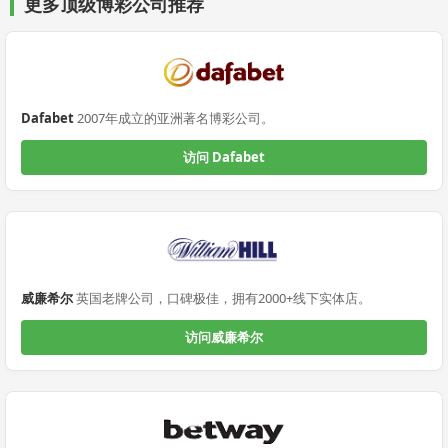
更多顶级博彩公司推荐
Dafabet
2007年成立的亚洲著名博彩公司。
访问 Dafabet
威廉希尔
英国老牌公司，口碑极佳，拥有2000+线下实体店。
访问威廉希尔