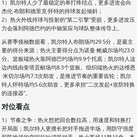
1）凯尔特人少了最稳定的单打终结点，更多进攻会向
杰伦·布朗和德里克·怀特的持球发起倾斜；
2）热火外线持球与投射的“第二引擎”受损，更多进攻压
力会落到阿德巴约的中轴策应与球队整体传导上。
从赛季领袖数据看，凯尔特人布朗场均29.5分，是最主
要的得分来源；热火主要得分点为诺曼·鲍威尔场均23.0
分。篮板端热火靠阿德巴约场均9.9个托底；凯尔特人这
边内线由奎塔贡献场均8.3个篮板。组织端热火的达维恩
·米切尔场均7.3次助攻，是推进节奏的重要齿轮；凯尔
特人怀特场均5.6次助攻，更多承担“二次发起+攻防转换
的连接器”。
对位看点
1）节奏之争：热火想把回合数拉高，用速度和转换打
开局面；凯尔特人更擅长把对手拖进半场，用防守强度