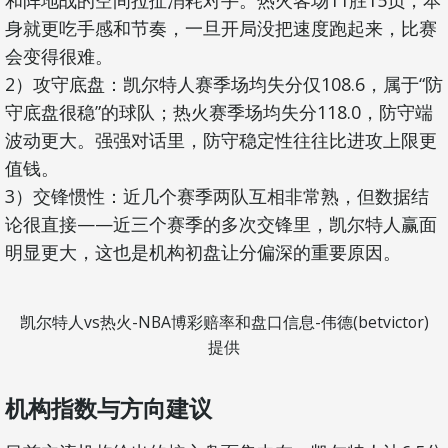
和阵地战的空间拉扯消耗对手。热火客场11胜15负，本
身就更吃手感和节奏，一旦开局没把速度跑起来，比赛
会变得很难。
2）攻守底盘：凯尔特人赛季场均失分仅108.6，属于“防
守底盘很稳”的球队；热火赛季场均失分118.0，防守端
波动更大。强强对话里，防守稳定性往往比进攻上限更
值钱。
3）交锋惯性：近几个赛季两队互相非常熟，但数据结
论很直接——近三个赛季的多次交锋里，凯尔特人赢面
明显更大，这也是机构初盘让分偏深的重要原因。
凯尔特人vs热火-NBA博彩赔率和盘口信息-伟德(betvictor)
提供
机构指数与方向建议