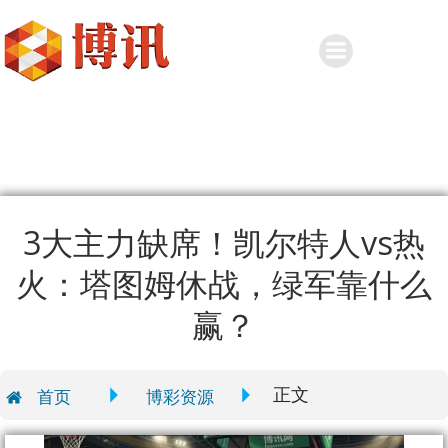
Skip
to
content
3大主力缺席！凯尔特人vs热
火：塔图姆休战，绿军靠什么
赢？
正文
首页
博彩资源