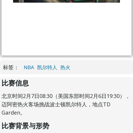
标签：
NBA
凯尔特人
热火
比赛信息
北京时间2月7日08:30（美国东部时间2月6日19:30），
迈阿密热火客场挑战波士顿凯尔特人，地点TD
Garden。
比赛背景与形势