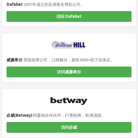
Dafabet
2007年成立的亚洲著名博彩公司。
访问 Dafabet
威廉希尔
英国老牌公司，口碑极佳，拥有2000+线下实体店。
访问威廉希尔
必威(Betway)
阿森纳合作伙伴，F1赞助商，欧洲顶级。
访问必威