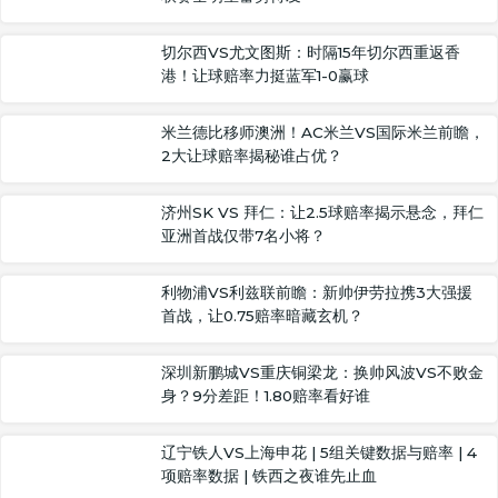
切尔西VS尤文图斯：时隔15年切尔西重返香
港！让球赔率力挺蓝军1-0赢球
米兰德比移师澳洲！AC米兰VS国际米兰前瞻，
2大让球赔率揭秘谁占优？
济州SK VS 拜仁：让2.5球赔率揭示悬念，拜仁
亚洲首战仅带7名小将？
利物浦VS利兹联前瞻：新帅伊劳拉携3大强援
首战，让0.75赔率暗藏玄机？
深圳新鹏城VS重庆铜梁龙：换帅风波VS不败金
身？9分差距！1.80赔率看好谁
辽宁铁人VS上海申花 | 5组关键数据与赔率 | 4
项赔率数据 | 铁西之夜谁先止血