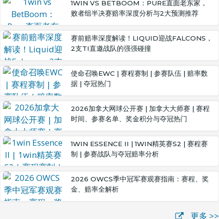
1WIN VS BETBOOM：PURE直面老东家，
败者组半决赛赔率深度分析与2大预测推荐
赛前赔率深度解读！LIQUID迎战FALCONS，
2支TI直邀战队的强强碰撞
使命召唤EWC | 赛程赛制 | 参赛队伍 | 赔率数
据 | 夺冠热门
2026加拿大网球公开赛 | 加拿大大师赛 | 赛程
时间、参赛名单、奖金积分与夺冠热门
1WIN ESSENCE II | 1WIN精英赛S2 | 赛程赛
制 | 参赛战队与夺冠赔率分析
2026 OWCS季中冠军赛观赛指南：赛程、奖
金、赔率全解析
更多 >>