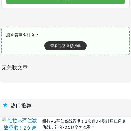
想查看更多排名？
查看完整博彩榜单
无关联文章
热门推荐
维拉VS拜仁激战香港！2次遭0-1零封拜仁迎复
仇战，让分-0.5赔率怎么看？