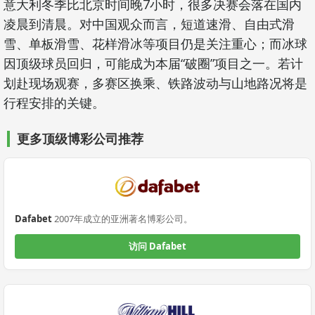
意大利冬季比北京时间晚7小时，很多决赛会落在国内
凌晨到清晨。对中国观众而言，短道速滑、自由式滑
雪、单板滑雪、花样滑冰等项目仍是关注重心；而冰球
因顶级球员回归，可能成为本届“破圈”项目之一。若计
划赴现场观赛，多赛区换乘、铁路波动与山地路况将是
行程安排的关键。
更多顶级博彩公司推荐
Dafabet
2007年成立的亚洲著名博彩公司。
访问 Dafabet