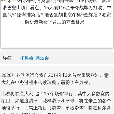
标签：
冬奥会
奥运会
2026年冬季奥运会将自2014年以来首次重返欧洲。意
大利在申办过程中击败瑞典，赢得了主办权。
比赛将在意大利北部 15 个场馆举行，其中大多数室内
项目，如速度滑冰、花样滑冰和冰球，将在米兰的各个
场馆举行，而雪上项目（滑雪、单板滑雪）将在科尔蒂