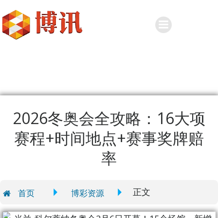
Skip
to
content
2026冬奥会全攻略：16大项
赛程+时间地点+赛事奖牌赔
率
正文
首页
博彩资源