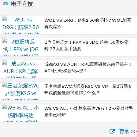
电子竞技
WOL VS DRG：赔率2.50的反扑？WOL能否
再次爆冷
2位旧将反戈！FPX VS JDG 赔率1.50看好零
封？3大胜负手预测
成都AG VS AUR：KPL冠军碰撞东南亚霸主！
AG能否轻松晋级4强？
王者荣耀EWC八强赛KSG VS VP，超2万网友
热议的超低赔率透露了什么？
WE VS AL，小场胜率高达78%！2-0零封对手
赔率已出炉
更多 >>