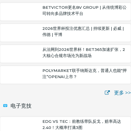
BETVICTOR更名BV GROUP | 从传统博彩公
司转向多品牌技术平台
2026世界杯投注优惠汇总 | 持续更新 | 必威 |
伟德 | 平博
从法网到2026世界杯！BET365加速扩张，2
大核心合规市场沦为新战场
POLYMARKET联手纳斯达克，普通人也能“押
注”OPENAI上市？
更多 >>
电子竞技
EDG VS TEC：前教练带队反戈，赔率高达
2.40！大概率打满3图