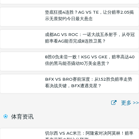
垫底狂揽4连胜？AG VS TE，让分赔率2.05揭
示无畏契约今日最大悬念
成都AG VS ROC：一诺大战五杀射手，从夺冠
赔率看AG能否完成8连胜卫冕？
8胜0负未尝一败！KSG VS GKE，赔率高达40
倍的黑马能否撬动10万美金悬赏？
BFX VS BRO赛前深度：从1.52胜负赔率走势
看决战关键，BFX遭遇克星？
更多 >>
体育资讯
切尔西 VS AC米兰：阿隆索对决阿莫林！赔率