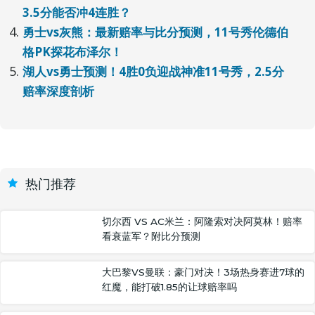
3.5分能否冲4连胜？
勇士vs灰熊：最新赔率与比分预测，11号秀伦德伯
格PK探花布泽尔！
湖人vs勇士预测！4胜0负迎战神准11号秀，2.5分
赔率深度剖析
热门推荐
切尔西 VS AC米兰：阿隆索对决阿莫林！赔率
看衰蓝军？附比分预测
大巴黎VS曼联：豪门对决！3场热身赛进7球的
红魔，能打破1.85的让球赔率吗