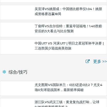
吴宜泽VS姚朋成：中国德比赔率仅1.04！姚朋
成资格赛连赢18局
丁俊晖VS吉尔伯特：重返夺冠福地！1.40胜赔
背后的3大看点与比分预测
中国U17 VS 河床U17 | 明日之星冠军杯半决赛 |
三连胜国少迎战南美劲旅
更多 >>
综合/技巧
尤文图斯VS国际米兰：0比1还是0比2？尤文4
场0失球迎战国米，最新赔率揭秘
浙江队VS武汉三镇：黄龙复仇战打响，让球
0.75的赔率暗藏玄机？