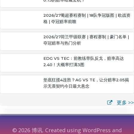
2026/27葡超赛程赛制 | 18队争冠版图 | 欧战资
格 | 夺冠赔率前瞻
2026/27荷兰甲级联赛 | 赛程赛制 | 豪门名单 |
夺冠赔率与热门分析
EDG VS TEC：前教练带队反戈，赔率高达
2.40！大概率打满3图
垫底狂揽4连胜？AG VS TE，让分赔率2.05揭
示无畏契约今日最大悬念
更多 >>
© 2026 博讯. Created using WordPress and