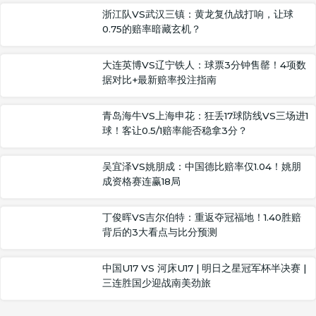
浙江队VS武汉三镇：黄龙复仇战打响，让球
0.75的赔率暗藏玄机？
大连英博VS辽宁铁人：球票3分钟售罄！4项数
据对比+最新赔率投注指南
青岛海牛VS上海申花：狂丢17球防线VS三场进1
球！客让0.5/1赔率能否稳拿3分？
吴宜泽VS姚朋成：中国德比赔率仅1.04！姚朋
成资格赛连赢18局
丁俊晖VS吉尔伯特：重返夺冠福地！1.40胜赔
背后的3大看点与比分预测
中国U17 VS 河床U17 | 明日之星冠军杯半决赛 |
三连胜国少迎战南美劲旅