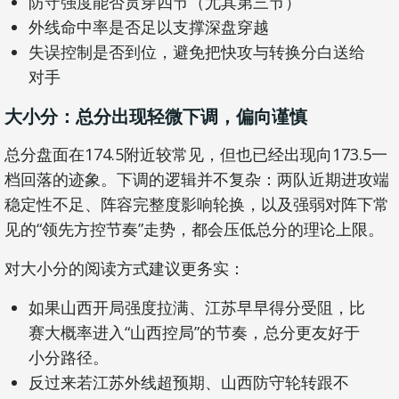
防守强度能否贯穿四节（尤其第三节）
外线命中率是否足以支撑深盘穿越
失误控制是否到位，避免把快攻与转换分白送给
对手
大小分：总分出现轻微下调，偏向谨慎
总分盘面在174.5附近较常见，但也已经出现向173.5一
档回落的迹象。下调的逻辑并不复杂：两队近期进攻端
稳定性不足、阵容完整度影响轮换，以及强弱对阵下常
见的“领先方控节奏”走势，都会压低总分的理论上限。
对大小分的阅读方式建议更务实：
如果山西开局强度拉满、江苏早早得分受阻，比
赛大概率进入“山西控局”的节奏，总分更友好于
小分路径。
反过来若江苏外线超预期、山西防守轮转跟不