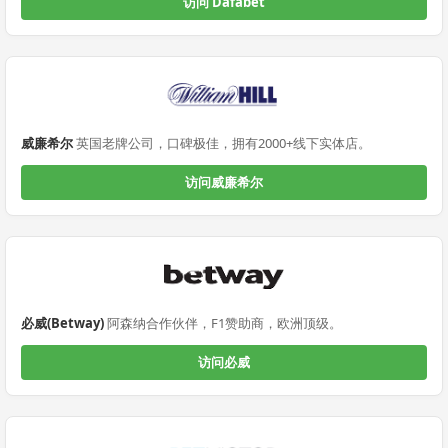
访问 Dafabet
威廉希尔
英国老牌公司，口碑极佳，拥有2000+线下实体店。
访问威廉希尔
必威(Betway)
阿森纳合作伙伴，F1赞助商，欧洲顶级。
访问必威