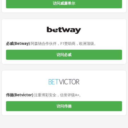
访问威廉希尔
必威(Betway)
阿森纳合作伙伴，F1赞助商，欧洲顶级。
访问必威
伟德(Betvictor)
注重博彩安全，信誉评级A+。
访问伟德