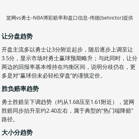
篮网vs勇士-NBA博彩赔率和盘口信息-伟德(betvictor)提供
让分盘趋势
开盘主流多以勇士让3分附近起步，随后逐步上调至让
3.5分，显示市场对勇士赢球预期略升；与此同时，让分
两边的回报率基本维持在均衡区间，说明分歧仍在，更
多是对“赢球但未必轻松穿盘”的谨慎定价。
胜负赔率趋势
勇士胜赔呈下调趋势（约从1.68压至1.61附近），篮网
胜赔同步抬升至约2.40左右，属于典型的“热门端降赔”
路径。
大小分趋势