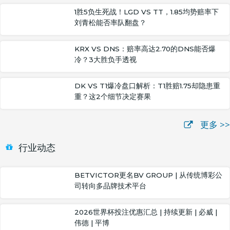
1胜5负生死战！LGD VS TT，1.85均势赔率下
刘青松能否率队翻盘？
KRX VS DNS：赔率高达2.70的DNS能否爆
冷？3大胜负手透视
DK VS T1爆冷盘口解析：T1胜赔1.75却隐患重
重？这2个细节决定赛果
更多 >>
行业动态
BETVICTOR更名BV GROUP | 从传统博彩公
司转向多品牌技术平台
2026世界杯投注优惠汇总 | 持续更新 | 必威 |
伟德 | 平博