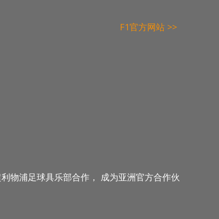
F1官方网站 >>
与英超利物浦足球具乐部合作， 成为亚洲官方合作伙