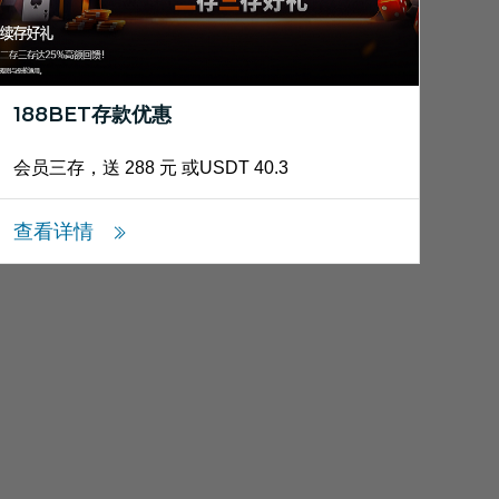
188BET存款优惠
会员三存，送 288 元 或USDT 40.3
查看详情