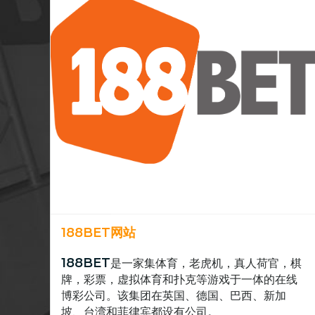
188BET网站
188BET
是一家集体育，老虎机，真人荷官，棋
牌，彩票，虚拟体育和扑克等游戏于一体的在线
博彩公司。该集团在英国、德国、巴西、新加
坡、台湾和菲律宾都设有公司。