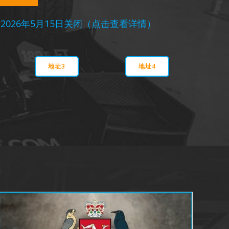
已宣布2026年5月15日关闭（点击查看详情）
地址3
地址4