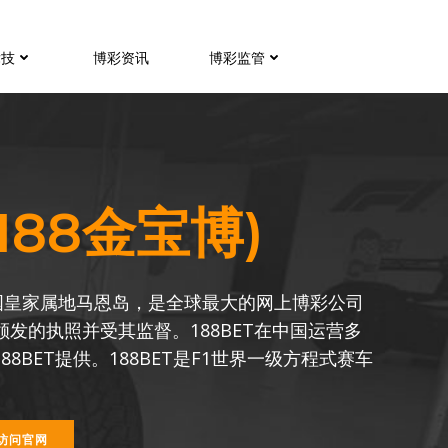
竞技
博彩资讯
博彩监管
(188金宝博)
于英国皇家属地马恩岛，是全球最大的网上博彩公司
发的执照并受其监督。188BET在中国运营多
8BET提供。188BET是F1世界一级方程式赛车
访问官网