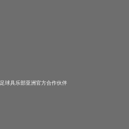
尼黑足球具乐部亚洲官方合作伙伴