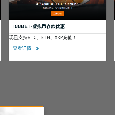
188BET-虚拟币存款优惠
现已支持BTC、ETH、XRP充值！
查看详情