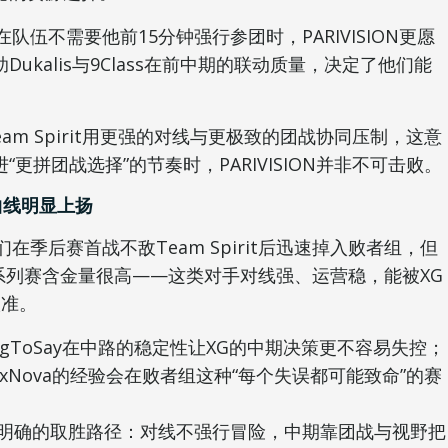
在队伍不需要他前15分钟强行参团时，PARIVISION更愿
kalis与9Class在前中期的联动质量，决定了他们能
eam Spirit用更强的对线与更极致的团战协同压制，这意
拼团战选择”的节奏时，PARIVISION并非不可击败。
态曲线明显上扬
他们在季后赛首战不敌Team Spirit后迅速掉入败者组，但
a的系列赛含金量很高——这类对手对线强、运营稳，能被XG
校准。
ngToSay在中路的稳定性让XG的中期决策更不容易失控；
xNova的经验会在败者组这种“每个失误都可能致命”的赛
更明确的取胜路径：对线不强行冒险，中期靠团战与视野把