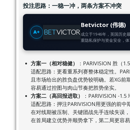
投注思路：一稳一冲，两条方案不冲突
Betvictor (伟德)
A+
成立于1946年，英国历
重隐私保护与资金安全，体
方案一（相对稳健）
：PARIVISION 胜（1.
适配思路：更看重系列赛整体稳定性。PARI
且市场给出的胜负盘优势较明确。若XG前期无
容易通过控图与肉山节奏把胜势坐实。
方案二（高回报进取）
：PARIVISION -1.
适配思路：押注PARIVISION用更强的
在对线期被压制、关键团战先手连续失误，败者
在首局建立优势并顺势拿下，第二局更容易通