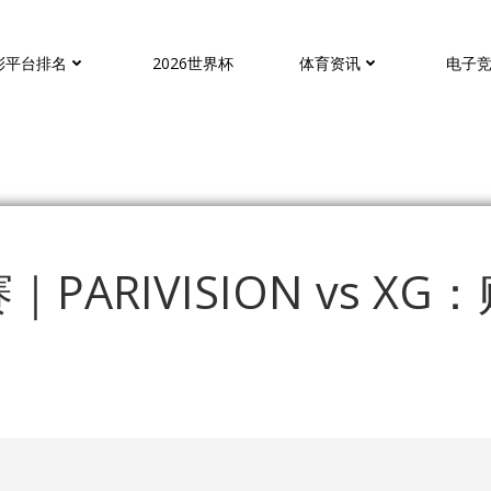
彩平台排名
2026世界杯
体育资讯
电子
PARIVISION vs 