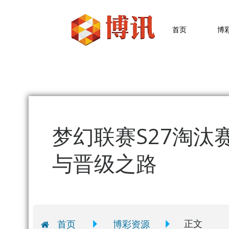
Skip
to
首页
博
content
梦幻联赛S27淘汰赛｜
与晋级之路
正文
首页
博彩资源