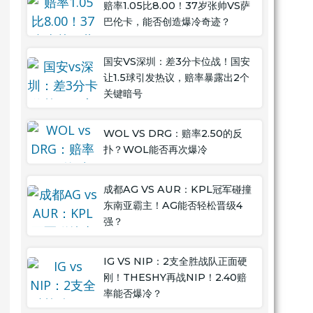
赔率1.05比8.00！37岁张帅VS萨
巴伦卡，能否创造爆冷奇迹？
国安VS深圳：差3分卡位战！国安
让1.5球引发热议，赔率暴露出2个
关键暗号
WOL VS DRG：赔率2.50的反
扑？WOL能否再次爆冷
成都AG VS AUR：KPL冠军碰撞
东南亚霸主！AG能否轻松晋级4
强？
IG VS NIP：2支全胜战队正面硬
刚！THESHY再战NIP！2.40赔
率能否爆冷？