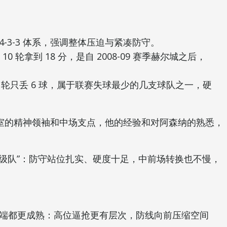
/4-3-3 体系，强调整体压迫与紧凑防守。
轮拿到 18 分，是自 2008-09 赛季赫尔城之后，
 轮只丢 6 球，属于联赛失球最少的几支球队之一，硬
室的精神领袖和中场支点，他的经验和对阿森纳的熟悉，
级队”：防守站位扎实、硬度十足，中前场转换也不慢，
攻防两端都更成熟：高位逼抢更有层次，防线向前压缩空间