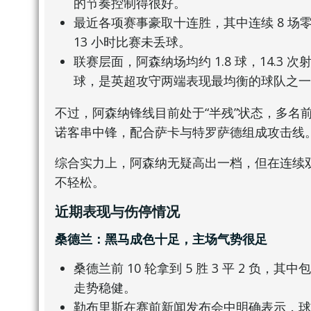
的节奏控制得很好。
最近各项赛事豪取十连胜，其中连续 8 场零
13 小时比赛未丢球。
联赛层面，阿森纳场均约 1.8 球，14.3 次
球，是英超攻守两端表现最均衡的球队之一
不过，阿森纳锋线目前处于“半残”状态，多名
诺客串中锋，配合萨卡与特罗萨德组成攻击线
综合实力上，阿森纳无疑高出一档，但在连续
不轻松。
近期表现与伤停情况
桑德兰：黑马成色十足，主场气势很足
桑德兰前 10 轮拿到 5 胜 3 平 2 
走势稳健。
勒布里斯在赛前新闻发布会中明确表示，球