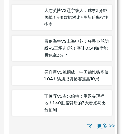
大连英博VS辽宁铁人：球票3分钟
售罄！4项数据对比+最新赔率投注
指南
青岛海牛VS上海申花：狂丢17球防
线VS三场进1球！客让0.5/1赔率能
否稳拿3分？
吴宜泽VS姚朋成：中国德比赔率仅
1.04！姚朋成资格赛连赢18局
丁俊晖VS吉尔伯特：重返夺冠福
地！1.40胜赔背后的3大看点与比
分预测
更多 >>