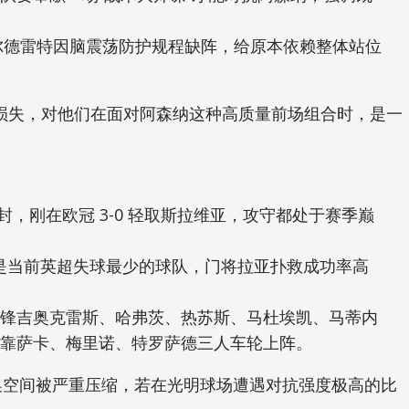
尔德雷特因脑震荡防护规程缺阵，给原本依赖整体站位
损失，对他们在面对阿森纳这种高质量前场组合时，是一
零封，刚在欧冠 3-0 轻取斯拉维亚，攻守都处于赛季巅
5 球，是当前英超失球最少的球队，门将拉亚扑救成功率高
锋吉奥克雷斯、哈弗茨、热苏斯、马杜埃凯、马蒂内
靠萨卡、梅里诺、特罗萨德三人车轮上阵。
换空间被严重压缩，若在光明球场遭遇对抗强度极高的比