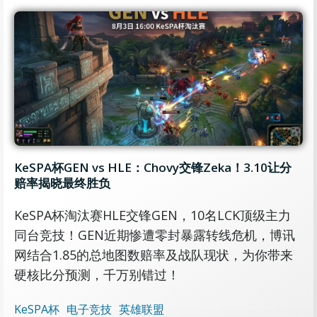
KeSPA杯GEN vs HLE：Chovy交锋Zeka！3.10让分
赔率揭晓最终胜负
KeSPA杯淘汰赛HLE交锋GEN，10名LCK顶级主力
同台竞技！GEN近期惨遭零封暴露转线危机，博讯
网结合1.85的总地图数赔率及战队现状，为你带来
硬核比分预测，千万别错过！
KeSPA杯
电子竞技
英雄联盟