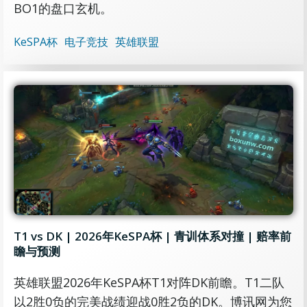
BO1的盘口玄机。
KeSPA杯
电子竞技
英雄联盟
T1 vs DK | 2026年KeSPA杯 | 青训体系对撞 | 赔率前
瞻与预测
英雄联盟2026年KeSPA杯T1对阵DK前瞻。T1二队
以2胜0负的完美战绩迎战0胜2负的DK。博讯网为您