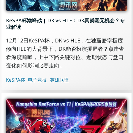
KeSPA杯巅峰战 | DK vs HLE：DK真就毫无机会？专
业解读
12月12日KeSPA杯，DK vs HLE，在独赢赔率极度
倾向HLE的大背景下，DK能否扮演搅局者？点击查
看深度前瞻，上中下路关键对位、近期状态与盘口
变化如何影响比赛走向。
KeSPA杯
电子竞技
英雄联盟