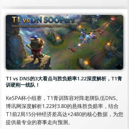
T1 vs DNS的3大看点与胜负赔率1.22深度解析，T1青
训硬刚一线队！
KeSPA杯小组赛，T1青训阵容对阵老牌队伍DNS。
博讯网深度解析1.22对3.80的悬殊胜负赔率，结合
T1前2局15分钟经济差高达+2480的核心数据，为您
提供最专业的赛事走向预测。