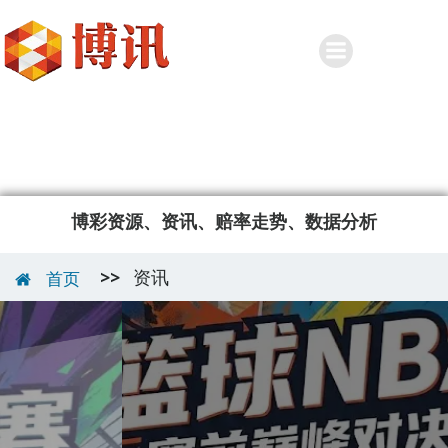
Skip
to
content
博彩资源、资讯、赔率走势、数据分析
>>
资讯
首页