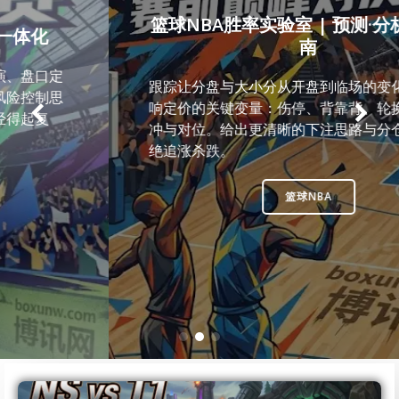
篮球NBA胜率实验室 | 预测·分析·投注指
南
跟踪让分盘与大小分从开盘到临场的变化，拆解影
响定价的关键变量：伤停、背靠背、轮换、节奏对
冲与对位。给出更清晰的下注思路与分仓框架，拒
绝追涨杀跌。
篮球NBA