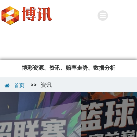
Skip
to
content
博彩资源、资讯、赔率走势、数据分析
>>
资讯
首页