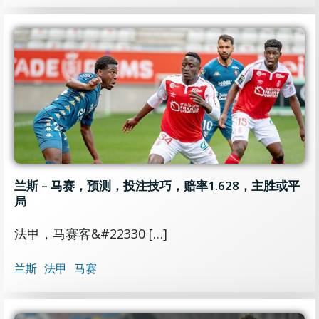
兰斯 – 马赛，预测，投注技巧，赔率1.628，主胜或平
局
法甲，马赛客&#22330 […]
兰斯
法甲
马赛