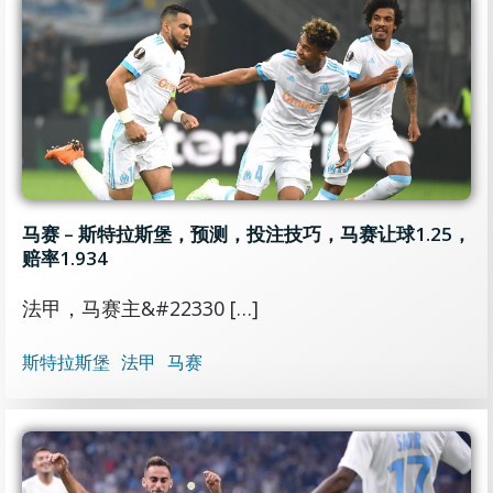
马赛 – 斯特拉斯堡，预测，投注技巧，马赛让球1.25，
赔率1.934
法甲，马赛主&#22330 […]
斯特拉斯堡
法甲
马赛