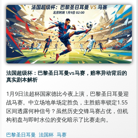
法国超级杯：巴黎圣日耳曼vs马赛，赔率异动背后的
真实剧本解析
1月9日法超杯国家德比今夜上演，巴黎圣日耳曼迎
战马赛。中立场地单场定胜负，主胜赔率锁定1.55
区间透露何种信号？虽然历史交锋马赛占优，但机
构初盘与即时水位的变化暗示了比赛走向。
巴黎圣日耳曼
法国杯
马赛