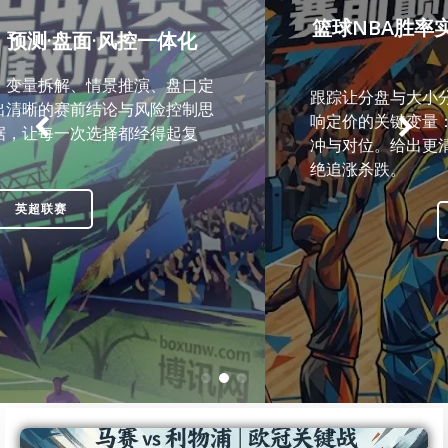
篮球NBA胜率实验室 | 预测·分析·投注指
南
跟踪让分盘与大小分从开盘到临场的变化，拆解影
响定价的关键变量：伤停、背靠背、轮换、节奏对
冲与对位。给出更清晰的下注思路与分仓框架，拒
绝追涨杀跌。
篮球NBA