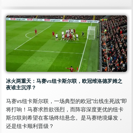
冰火两重天：马赛vs纽卡斯尔联，欧冠维洛德罗姆之
夜谁主沉浮？
马赛vs纽卡斯尔联，一场典型的欧冠“出线生死战”即
将打响！马赛求胜欲强烈，而阵容深度更优的纽卡
斯尔联则希望在客场终结悬念。是马赛绝境爆发，
还是纽卡顺利晋级？