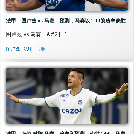
法甲，图卢兹 vs 马赛，预测，马赛以1.99的赔率获胜
图卢兹 vs 马赛，&#2 […]
图卢兹
法甲
马赛
法甲，南特 对阵 马赛，赔率和预测，南特4.66，马赛