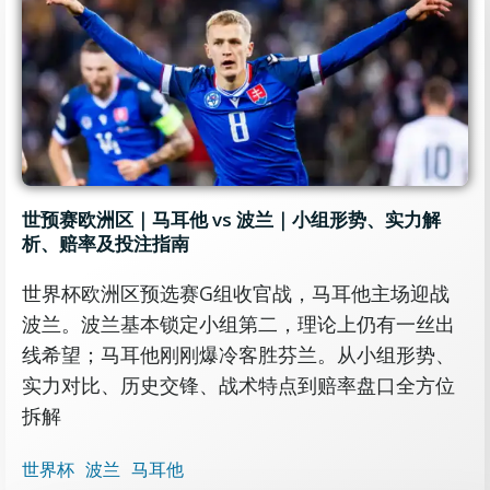
世预赛欧洲区｜马耳他 vs 波兰｜小组形势、实力解
析、赔率及投注指南
世界杯欧洲区预选赛G组收官战，马耳他主场迎战
波兰。波兰基本锁定小组第二，理论上仍有一丝出
线希望；马耳他刚刚爆冷客胜芬兰。从小组形势、
实力对比、历史交锋、战术特点到赔率盘口全方位
拆解
世界杯
波兰
马耳他