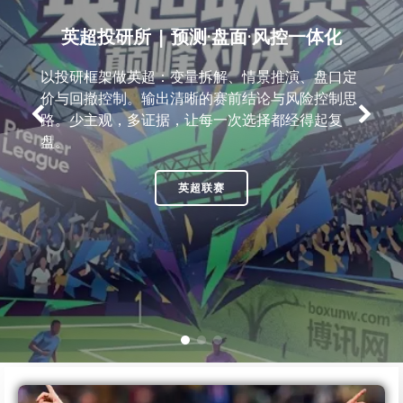
篮球NBA胜率实验室 | 预测·分析·投注
南
定
跟踪让分盘与大小分从开盘到临场的变化，拆解
思
响定价的关键变量：伤停、背靠背、轮换、节奏
冲与对位。给出更清晰的下注思路与分仓框架，
绝追涨杀跌。
篮球NBA