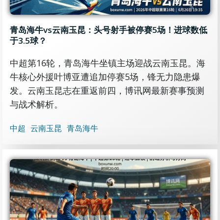
青岛海牛vs云南玉昆：头号射手被停赛5场！进球数低
于3.5球？
中超第16轮，青岛海牛坐镇主场迎战云南玉昆。海
牛核心外援叶博亚遭追加停赛5场，锋无力隐患爆
发。云南玉昆志在重返前四，博讯网最新赛事预测
与战术解析。
中超
云南玉昆
青岛海牛