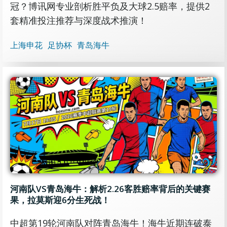
冠？博讯网专业剖析胜平负及大球2.5赔率，提供2
套精准投注推荐与深度战术推演！
上海申花
足协杯
青岛海牛
河南队VS青岛海牛：解析2.26客胜赔率背后的关键赛
果，拉莫斯迎6分生死战！
中超第19轮河南队对阵青岛海牛！海牛近期连破泰