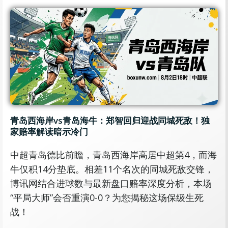
青岛西海岸vs青岛海牛：郑智回归迎战同城死敌！独
家赔率解读暗示冷门
中超青岛德比前瞻，青岛西海岸高居中超第4，而海
牛仅积14分垫底。相差11个名次的同城死敌交锋，
博讯网结合进球数与最新盘口赔率深度分析，本场
“平局大师”会否重演0-0？为您揭秘这场保级生死
战！