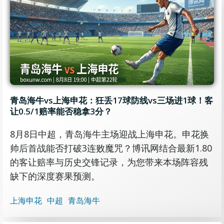
青岛海牛vs上海申花：狂丢17球防线vs三场进1球！客
让0.5/1赔率能否稳拿3分？
8月8日中超，青岛海牛主场迎战上海申花。申花换
帅后首战能否打破3连败魔咒？博讯网结合最新1.80
的客让赔率与历史交锋记录，为您带来本场阵容残
缺下的深度赛果预测。
上海申花
中超
青岛海牛