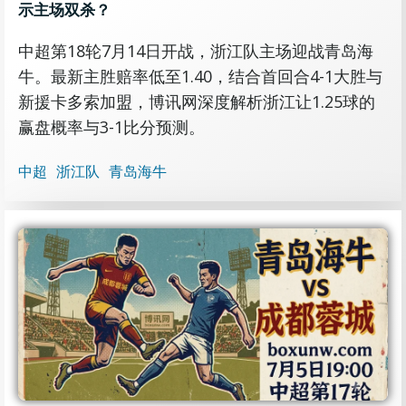
示主场双杀？
中超第18轮7月14日开战，浙江队主场迎战青岛海
牛。最新主胜赔率低至1.40，结合首回合4-1大胜与
新援卡多索加盟，博讯网深度解析浙江让1.25球的
赢盘概率与3-1比分预测。
中超
浙江队
青岛海牛