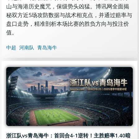
山与海港历史魔咒，保级势头凶猛。博讯网全面揭
秘双方近5场攻防数据与战术相克点，并通过赔率与
盘口走势，精准剖析本场比赛的胜负方向与投注价
值。
中超
河南队
青岛海牛
浙江队vs青岛海牛：首回合4-1逆转！主胜赔率1.40暗