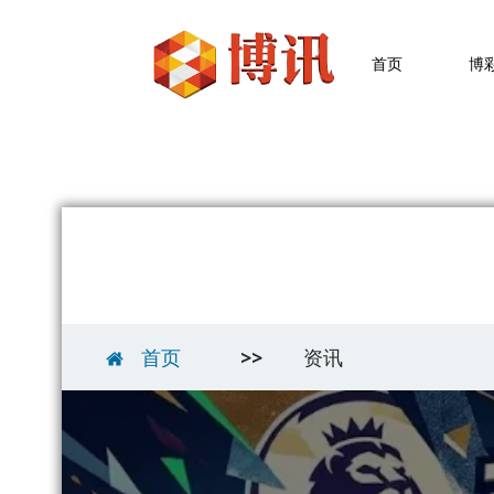
Skip
to
首页
博
content
首页
>>
资讯