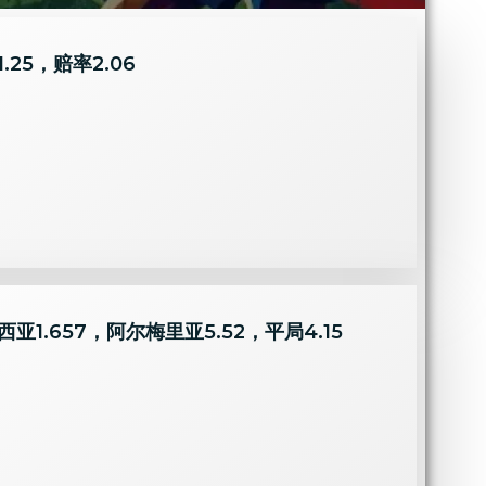
25，赔率2.06
.657，阿尔梅里亚5.52，平局4.15