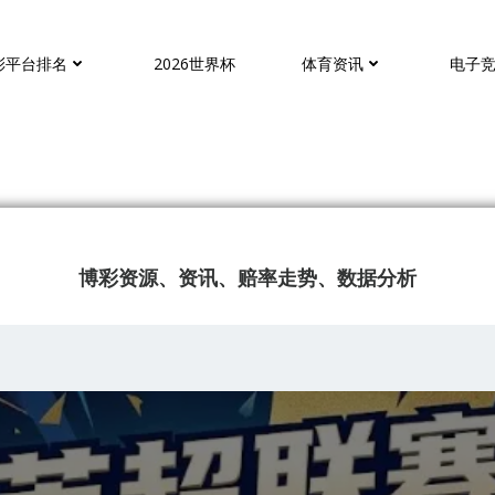
彩平台排名
2026世界杯
体育资讯
电子
博彩资源、资讯、赔率走势、数据分析