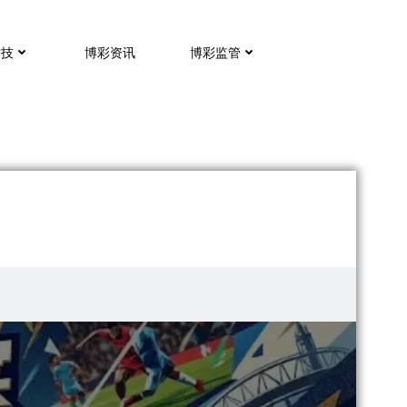
竞技
博彩资讯
博彩监管