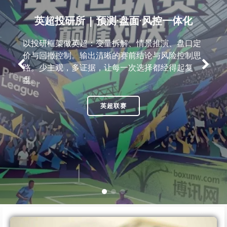
英超投研所 | 预测·盘面·风控一体化
以投研框架做英超：变量拆解、情景推演、盘口定
价与回撤控制。输出清晰的赛前结论与风险控制思
路。少主观，多证据，让每一次选择都经得起复
盘。
英超联赛