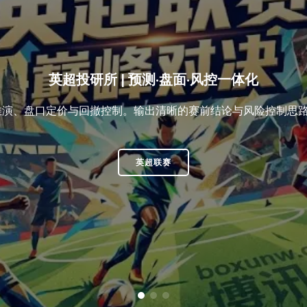
篮球NBA胜率实验室 | 预测·分析·投注指南
变化，拆解影响定价的关键变量：伤停、背靠背、轮换、节奏对
篮球NBA