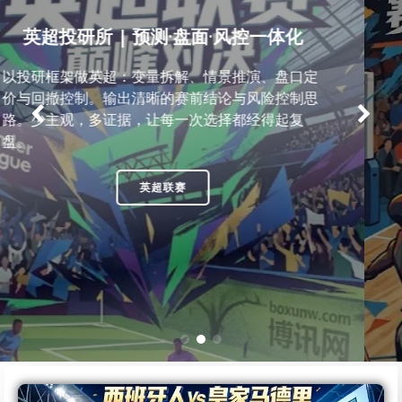
篮球NBA胜率实验室 | 预测·分析·投注指
南
跟踪让分盘与大小分从开盘到临场的变化，拆解影
响定价的关键变量：伤停、背靠背、轮换、节奏对
冲与对位。给出更清晰的下注思路与分仓框架，拒
绝追涨杀跌。
篮球NBA