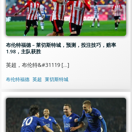
布伦特福德 – 莱切斯特城，预测，投注技巧，赔率
1.98，主队获胜
英超，布伦特&#31119 […]
布伦特福德
英超
莱切斯特城