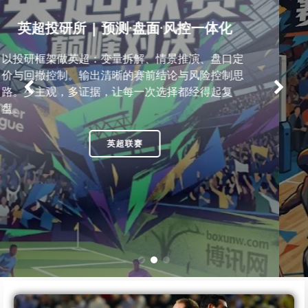
篮球NBA胜率实验室 | 预测·分析·投注指
南
跟踪让分盘与大小分从开盘到临场的变化，拆解影
响定价的关键变量：伤停、背靠背、轮换、节奏对
冲与对位。给出更清晰的下注思路与分仓框架，拒
绝追涨杀跌。
篮球NBA