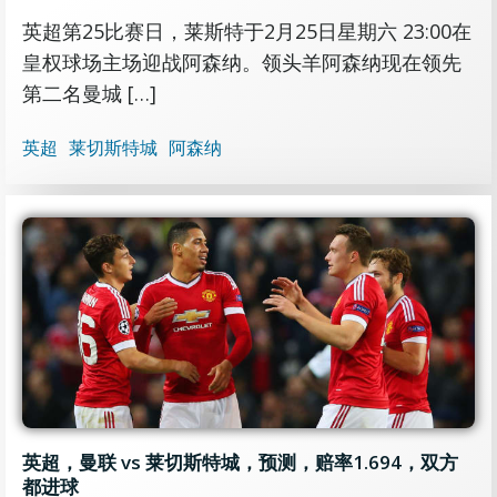
英超第25比赛日，莱斯特于2月25日星期六 23:00在
皇权球场主场迎战阿森纳。领头羊阿森纳现在领先
第二名曼城 […]
英超
莱切斯特城
阿森纳
英超，曼联 vs 莱切斯特城，预测，赔率1.694，双方
都进球