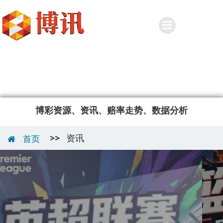
Skip
to
content
博彩资源、资讯、赔率走势、数据分析
>>
资讯
首页