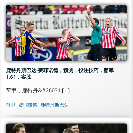
鹿特丹斯巴达-费耶诺德，预测，投注技巧，赔率
1.61，客胜
荷甲，鹿特丹&#26031 […]
荷甲
费耶诺德
鹿特丹斯巴达