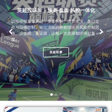
篮球NBA胜率实验室 | 预测·分
一体化
南
、盘口定
跟踪让分盘与大小分从开盘到临场的变化
险控制思
响定价的关键变量：伤停、背靠背、轮换
得起复
冲与对位。给出更清晰的下注思路与分仓
绝追涨杀跌。
篮球NBA