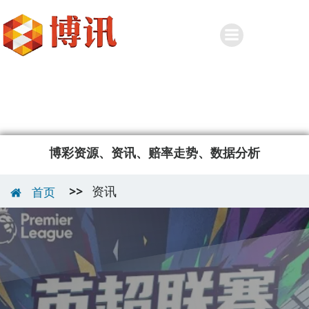
Skip
to
content
博彩资源、资讯、赔率走势、数据分析
>>
资讯
首页