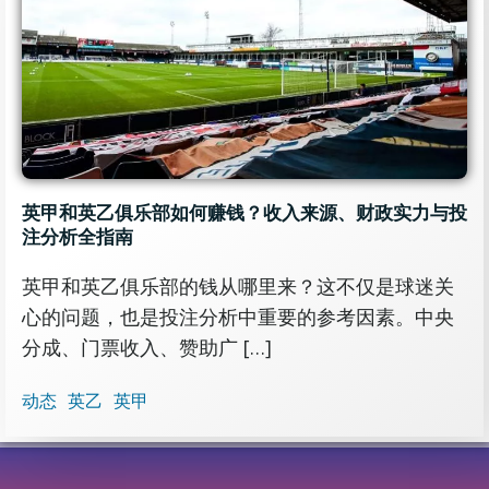
英甲和英乙俱乐部如何赚钱？收入来源、财政实力与投
注分析全指南
英甲和英乙俱乐部的钱从哪里来？这不仅是球迷关
心的问题，也是投注分析中重要的参考因素。中央
分成、门票收入、赞助广 […]
动态
英乙
英甲