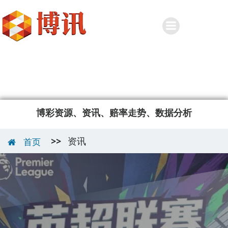
Skip
to
content
博彩资源、资讯、赔率走势、数据分析
>>
资讯
首页