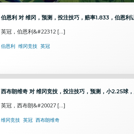
伯恩利 对 维冈，预测，投注技巧，赔率1.833，伯恩利让分
英冠，伯恩利&#22312 […]
伯恩利
维冈竞技
英冠
西布朗维奇 对 维冈竞技，投注技巧，预测，小2.25球，赔
英冠，西布朗&#20027 […]
维冈竞技
英冠
西布朗维奇