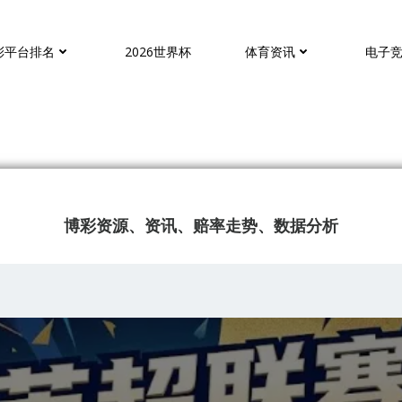
彩平台排名
2026世界杯
体育资讯
电子
博彩资源、资讯、赔率走势、数据分析