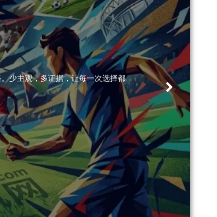
篮球NBA胜率实验室 | 预测·分析·投注指南
变化，拆解影响定价的关键变量：伤停、背靠背、轮换、节奏对
篮球NBA