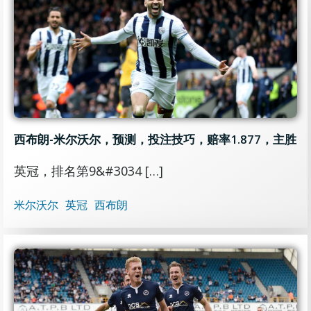
西布朗-米尔沃尔，预测，投注技巧，赔率1.877，主胜
英冠，排名第9&#3034 […]
米尔沃尔
英冠
西布朗