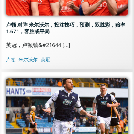
卢顿 对阵 米尔沃尔，投注技巧，预测，双胜彩，赔率
1.671，客胜或平局
英冠，卢顿镇&#21644 […]
卢顿
米尔沃尔
英冠