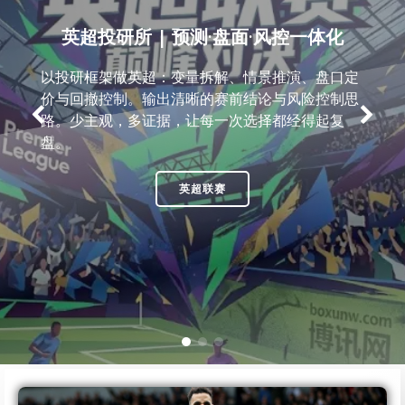
篮球NBA胜率实验室 | 预测·分析·
体化
南
盘口定
跟踪让分盘与大小分从开盘到临场的变化，
控制思
响定价的关键变量：伤停、背靠背、轮换、
起复
冲与对位。给出更清晰的下注思路与分仓框
绝追涨杀跌。
篮球NBA