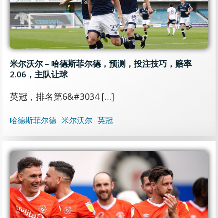
米尔沃尔 – 哈德斯菲尔德，预测，投注技巧，赔率
2.06，主队让球
英冠，排名第6&#3034 […]
哈德斯菲尔德
米尔沃尔
英冠