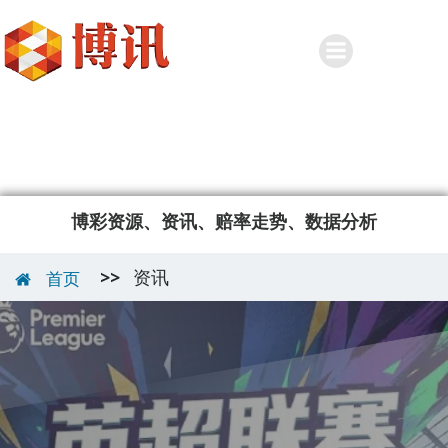
Skip
to
content
博彩资源、资讯、赔率走势、数据分析
>>
资讯
首页