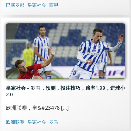
巴塞罗那
皇家社会
西甲
皇家社会 – 罗马，预测，投注技巧，赔率1.99，进球小
2.0
欧洲联赛，皇&#23478 […]
欧洲联赛
皇家社会
罗马