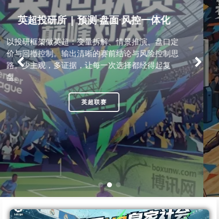
篮球NBA胜率实验室 | 预测·分析·投注指
南
跟踪让分盘与大小分从开盘到临场的变化，拆解影
响定价的关键变量：伤停、背靠背、轮换、节奏对
冲与对位。给出更清晰的下注思路与分仓框架，拒
绝追涨杀跌。
篮球NBA