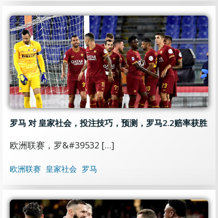
罗马 对 皇家社会，投注技巧，预测，罗马2.2赔率获胜
欧洲联赛，罗&#39532 […]
欧洲联赛
皇家社会
罗马