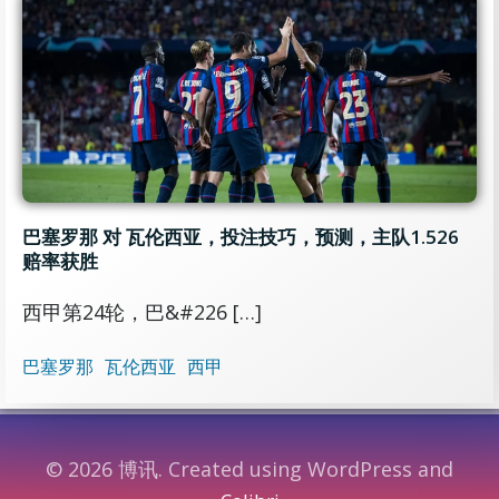
巴塞罗那 对 瓦伦西亚，投注技巧，预测，主队1.526
赔率获胜
西甲第24轮，巴&#226 […]
巴塞罗那
瓦伦西亚
西甲
© 2026 博讯. Created using WordPress and