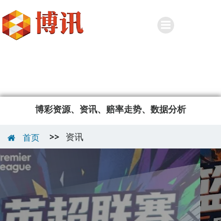
Skip
to
content
博彩资源、资讯、赔率走势、数据分析
>>
资讯
首页