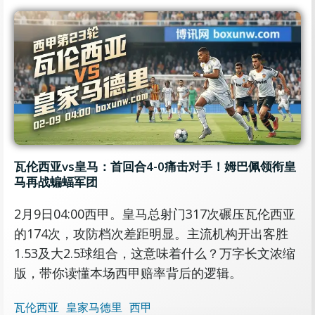
瓦伦西亚vs皇马：首回合4-0痛击对手！姆巴佩领衔皇
马再战蝙蝠军团
2月9日04:00西甲。皇马总射门317次碾压瓦伦西亚
的174次，攻防档次差距明显。主流机构开出客胜
1.53及大2.5球组合，这意味着什么？万字长文浓缩
版，带你读懂本场西甲赔率背后的逻辑。
瓦伦西亚
皇家马德里
西甲