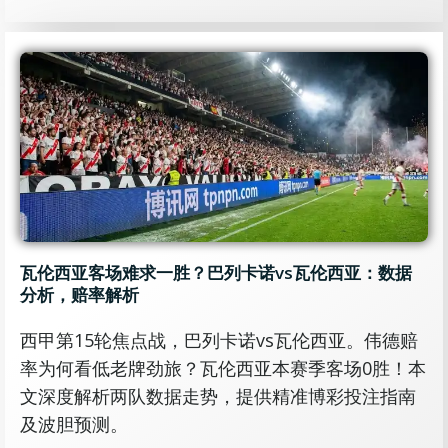
瓦伦西亚客场难求一胜？巴列卡诺vs瓦伦西亚：数据
分析，赔率解析
西甲第15轮焦点战，巴列卡诺vs瓦伦西亚。伟德赔
率为何看低老牌劲旅？瓦伦西亚本赛季客场0胜！本
文深度解析两队数据走势，提供精准博彩投注指南
及波胆预测。