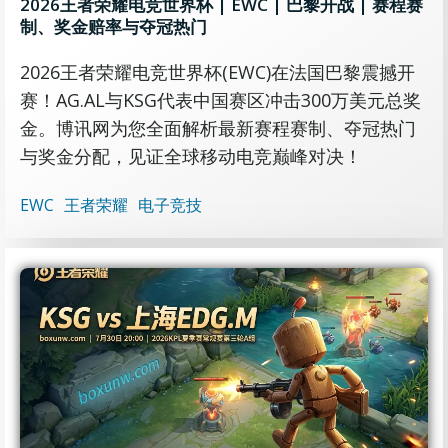
2026王者荣耀电竞世界杯 | EWC | 巴黎开战 | 赛程赛
制、奖金赔率与夺冠热门
2026王者荣耀电竞世界杯(EWC)在法国巴黎震撼开
赛！AG.AL与KSG代表中国赛区冲击300万美元总奖
金。博讯网为您全面解析最新赛程赛制、夺冠热门
与奖金分配，见证全球移动电竞巅峰对决！
EWC
王者荣耀
电子竞技