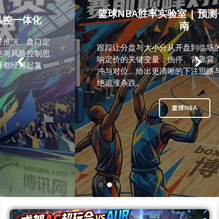
篮球NBA胜率实验室 | 预测·分析·投注指
南
跟踪让分盘与大小分从开盘到临场的变化，拆解影
响定价的关键变量：伤停、背靠背、轮换、节奏对
冲与对位。给出更清晰的下注思路与分仓框架，拒
绝追涨杀跌。
篮球NBA