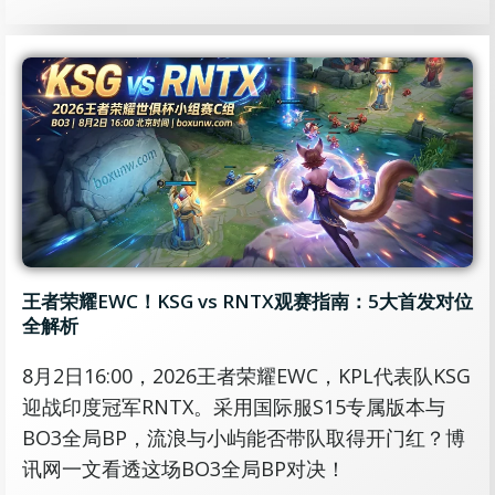
王者荣耀EWC！KSG vs RNTX观赛指南：5大首发对位
全解析
8月2日16:00，2026王者荣耀EWC，KPL代表队KSG
迎战印度冠军RNTX。采用国际服S15专属版本与
BO3全局BP，流浪与小屿能否带队取得开门红？博
讯网一文看透这场BO3全局BP对决！