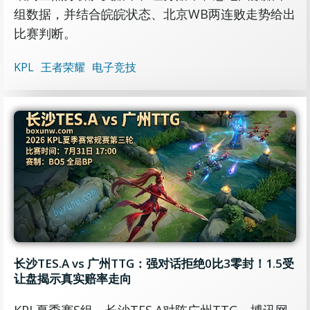
组数据，并结合皖皖状态、北京WB两连败走势给出
比赛判断。
KPL
王者荣耀
电子竞技
长沙TES.A vs 广州TTG：强对话拒绝0比3零封！1.5受
让盘揭示真实赔率走向