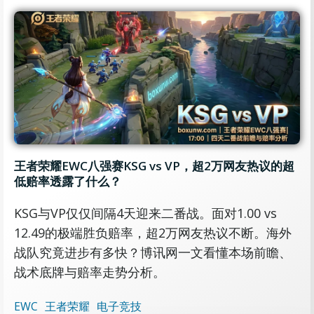
王者荣耀EWC八强赛KSG vs VP，超2万网友热议的超
低赔率透露了什么？
KSG与VP仅仅间隔4天迎来二番战。面对1.00 vs
12.49的极端胜负赔率，超2万网友热议不断。海外
战队究竟进步有多快？博讯网一文看懂本场前瞻、
战术底牌与赔率走势分析。
EWC
王者荣耀
电子竞技