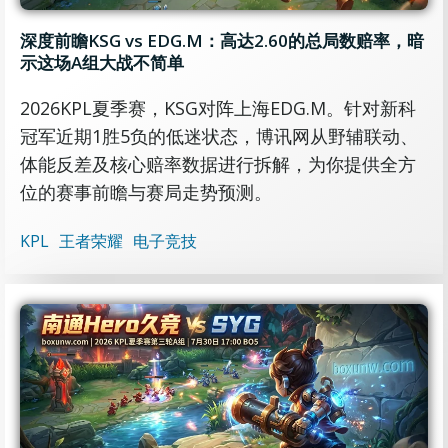
深度前瞻KSG vs EDG.M：高达2.60的总局数赔率，暗
示这场A组大战不简单
2026KPL夏季赛，KSG对阵上海EDG.M。针对新科
冠军近期1胜5负的低迷状态，博讯网从野辅联动、
体能反差及核心赔率数据进行拆解，为你提供全方
位的赛事前瞻与赛局走势预测。
KPL
王者荣耀
电子竞技