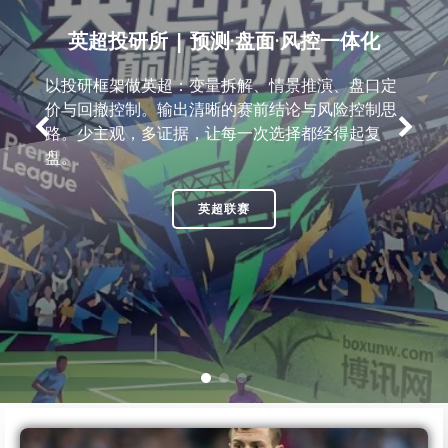
英超投研所 | 预测·盘面·风控一体化
以投研框架做英超：变量拆解、情景推演、盘口定
价与回撤控制。输出清晰的赛前结论与风险控制思
路。少主观，多证据，让每一次选择都经得起复
盘。
英超联赛