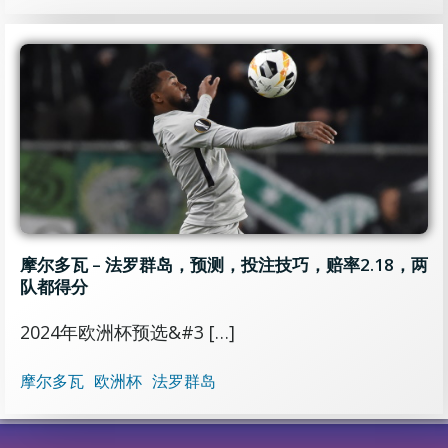
摩尔多瓦 – 法罗群岛，预测，投注技巧，赔率2.18，两
队都得分
2024年欧洲杯预选&#3 […]
摩尔多瓦
欧洲杯
法罗群岛