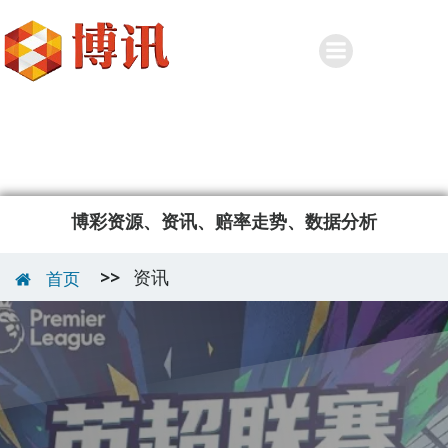
Skip
to
content
博彩资源、资讯、赔率走势、数据分析
>>
资讯
首页