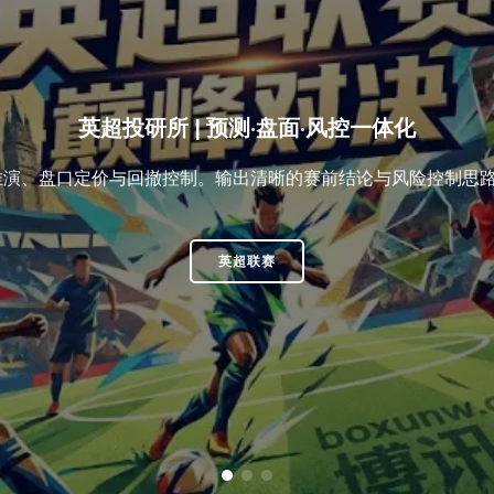
篮球NBA胜率
跟踪让分盘与大小分从开盘到临场的变化，拆解影响定价的
仓框架，拒绝追涨杀跌。