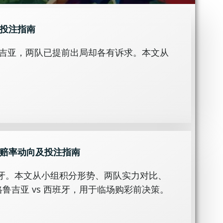
彩投注指南
鲁吉亚，两队已提前出局却各有诉求。本文从
。
、赔率动向及投注指南
西班牙。本文从小组积分形势、两队实力对比、
吉亚 vs 西班牙，用于临场购彩前决策。