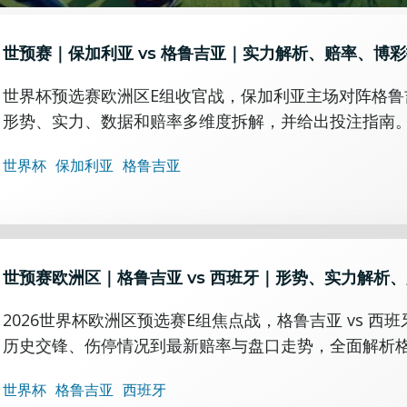
世预赛｜保加利亚 vs 格鲁吉亚｜实力解析、赔率、博
世界杯预选赛欧洲区E组收官战，保加利亚主场对阵格
形势、实力、数据和赔率多维度拆解，并给出投注指南
世界杯
保加利亚
格鲁吉亚
世预赛欧洲区｜格鲁吉亚 vs 西班牙｜形势、实力解析
2026世界杯欧洲区预选赛E组焦点战，格鲁吉亚 vs 
历史交锋、伤停情况到最新赔率与盘口走势，全面解析格鲁
世界杯
格鲁吉亚
西班牙