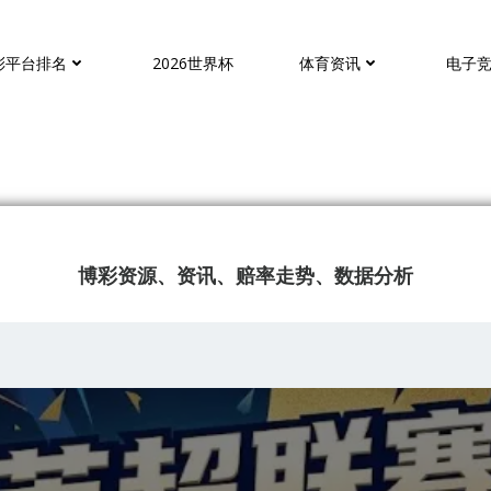
彩平台排名
2026世界杯
体育资讯
电子
博彩资源、资讯、赔率走势、数据分析