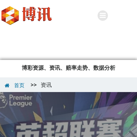
Skip
to
content
博彩资源、资讯、赔率走势、数据分析
>>
资讯
首页