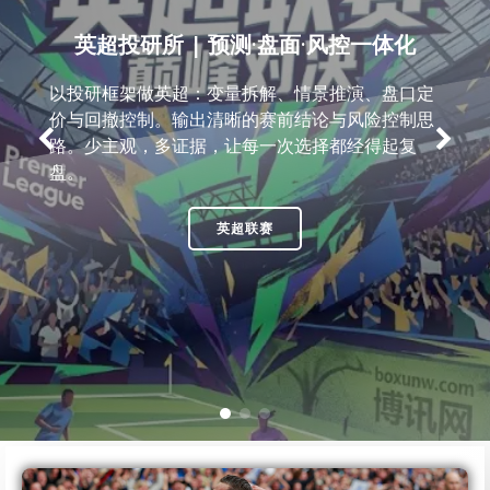
英超投研所 | 预测·盘面·风控一体化
以投研框架做英超：变量拆解、情景推演、盘口定
价与回撤控制。输出清晰的赛前结论与风险控制思
路。少主观，多证据，让每一次选择都经得起复
盘。
英超联赛