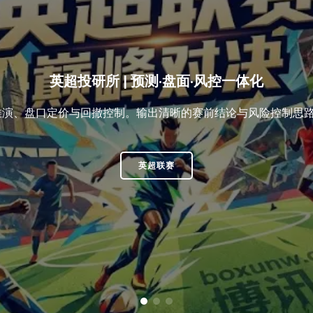
证据，让每一次选择都
跟踪
仓框