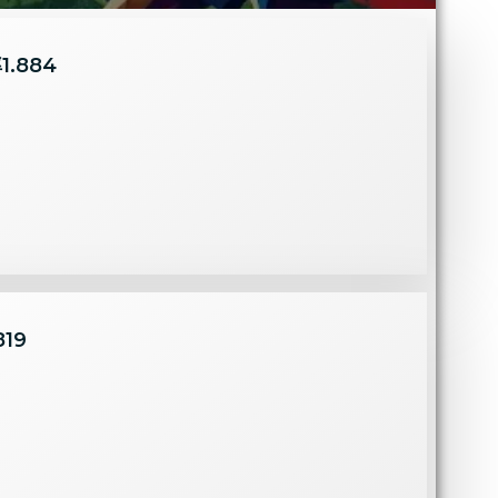
.884
19