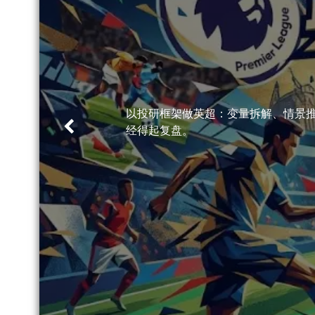
超投研所 | 预测·盘面·风控一体化
与回撤控制。输出清晰的赛前结论与风险控制思路。少主观，多
英超联赛