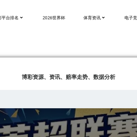
彩平台排名
2026世界杯
体育资讯
电子
博彩资源、资讯、赔率走势、数据分析