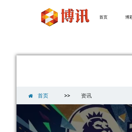
Skip
to
首页
博
content
首页
>>
资讯