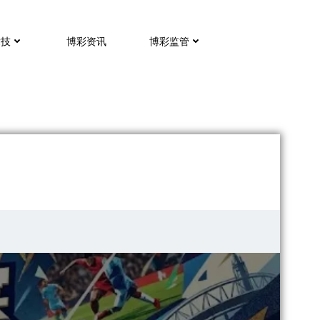
竞技
博彩资讯
博彩监管