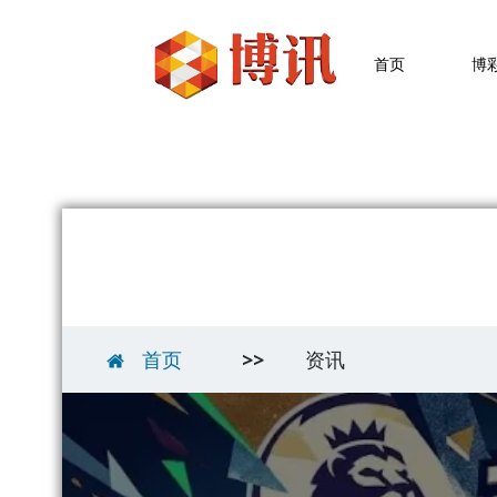
Skip
to
首页
博
content
首页
>>
资讯