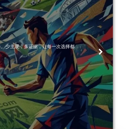
篮球NBA胜率实验室 | 
盘与大小分从开盘到临场的变化，拆解影响定价的关键变量：伤
拒绝追涨杀跌。
篮球NBA