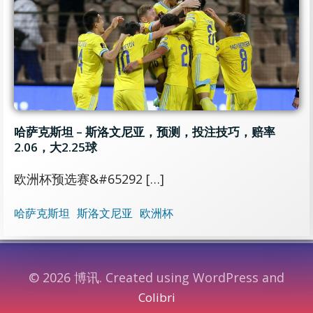
哈萨克斯坦 – 斯洛文尼亚，预测，投注技巧，赔率
2.06，大2.25球
欧洲杯预选赛&#65292 […]
哈萨克斯坦
斯洛文尼亚
欧洲杯
© 2026 博讯. Created using WordPress and
Colibri