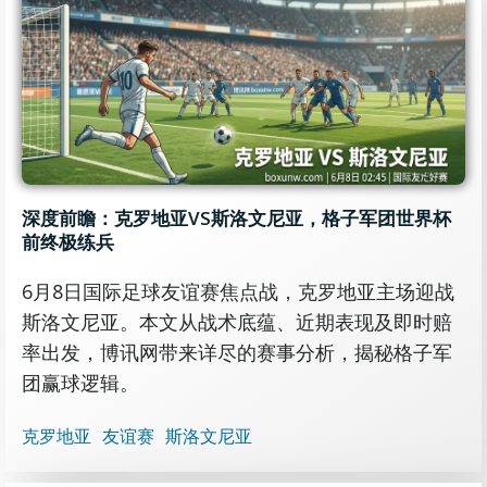
深度前瞻：克罗地亚VS斯洛文尼亚，格子军团世界杯
前终极练兵
6月8日国际足球友谊赛焦点战，克罗地亚主场迎战
斯洛文尼亚。本文从战术底蕴、近期表现及即时赔
率出发，博讯网带来详尽的赛事分析，揭秘格子军
团赢球逻辑。
克罗地亚
友谊赛
斯洛文尼亚