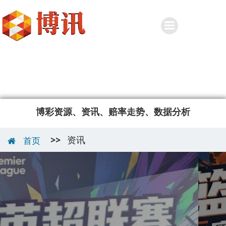
Skip
to
content
博彩资源、资讯、赔率走势、数据分析
>>
资讯
首页