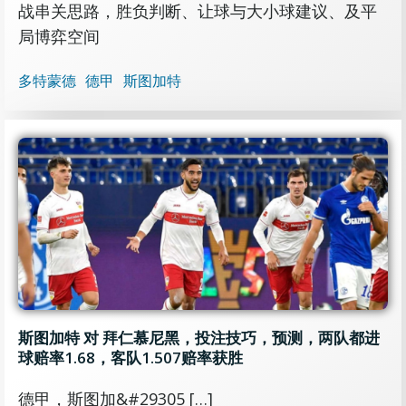
战串关思路，胜负判断、让球与大小球建议、及平
局博弈空间
多特蒙德
德甲
斯图加特
斯图加特 对 拜仁慕尼黑，投注技巧，预测，两队都进
球赔率1.68，客队1.507赔率获胜
德甲，斯图加&#29305 […]