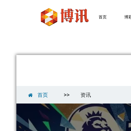
Skip
to
首页
博
content
首页
>>
资讯