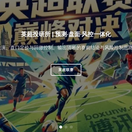
篮球NBA胜率实验室 | 预测·分析·投注指南
变化，拆解影响定价的关键变量：伤停、背靠背、轮换、节奏对
篮球NBA