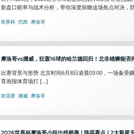
新盘口赔率与战术分析，带你深度前瞻这场焦点对决，
世界杯
巴西
摩洛哥
摩洛哥vs挪威，狂轰16球的哈兰德回归！北非雄狮能否
比赛背景与形势 北京时间6月8日凌晨03:00，一场备
育画报体育场打 […]
友谊赛
挪威
摩洛哥
2026世界杯摩洛哥小组出线赔率 | 阵容看点 | 2大新星