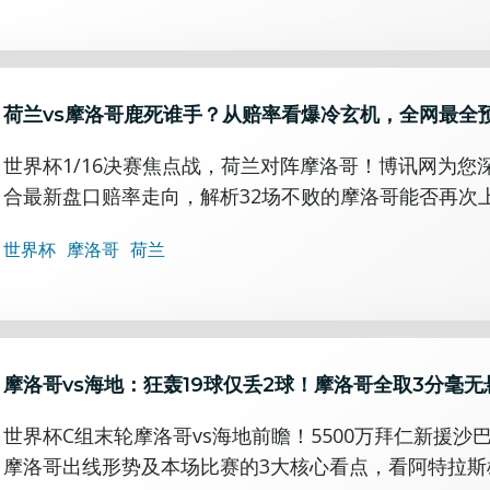
荷兰vs摩洛哥鹿死谁手？从赔率看爆冷玄机，全网最全
世界杯1/16决赛焦点战，荷兰对阵摩洛哥！博讯网为
合最新盘口赔率走向，解析32场不败的摩洛哥能否再次
世界杯
摩洛哥
荷兰
摩洛哥vs海地：狂轰19球仅丢2球！摩洛哥全取3分毫无
世界杯C组末轮摩洛哥vs海地前瞻！5500万拜仁新援
摩洛哥出线形势及本场比赛的3大核心看点，看阿特拉斯