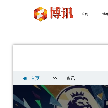
Skip
to
首页
博
content
首页
>>
资讯