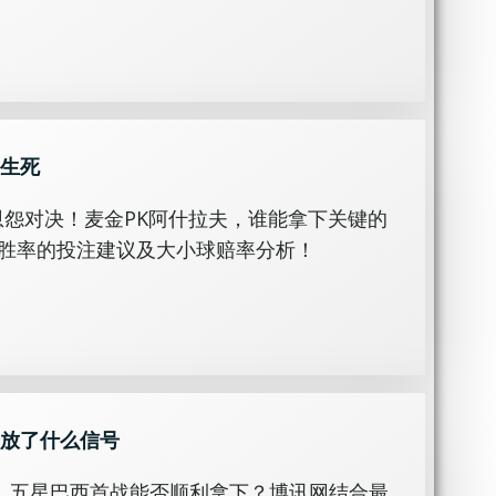
组生死
年恩怨对决！麦金PK阿什拉夫，谁能拿下关键的
高胜率的投注建议及大小球赔率分析！
率释放了什么信号
点战。五星巴西首战能否顺利拿下？博讯网结合最