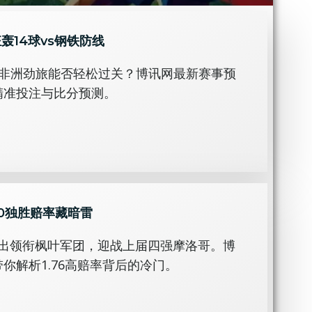
轰14球vs钢铁防线
对非洲劲旅能否轻松过关？博讯网最新赛事预
精准投注与比分预测。
80独胜赔率藏暗雷
复出领衔枫叶军团，迎战上届四强摩洛哥。博
解析1.76高赔率背后的冷门。