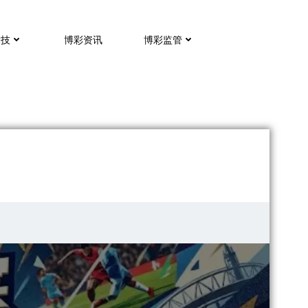
竞技
博彩资讯
博彩监管