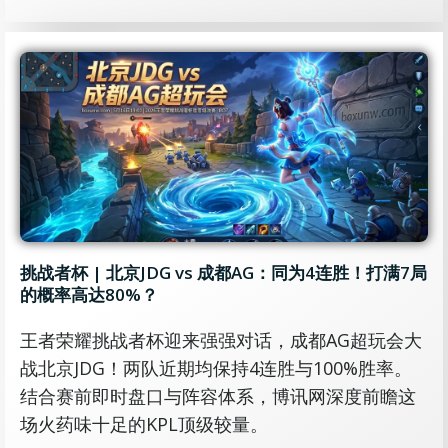
挑战者杯 | 北京JDG vs 成都AG：同为4连胜！打满7局
的概率高达80%？
王者荣耀挑战者杯迎来强强对话，成都AG超玩会大
战北京JDG！两队近期均保持4连胜与100%胜率。
结合赛前即时盘口与阵容体系，博讯网深度前瞻这
场火药味十足的KPL顶级较量。