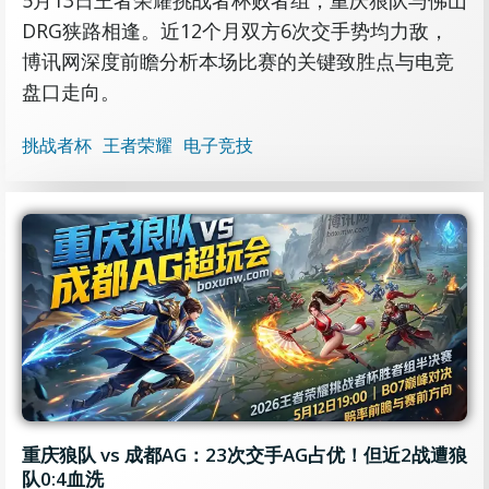
5月13日王者荣耀挑战者杯败者组，重庆狼队与佛山
DRG狭路相逢。近12个月双方6次交手势均力敌，
博讯网深度前瞻分析本场比赛的关键致胜点与电竞
盘口走向。
挑战者杯
王者荣耀
电子竞技
重庆狼队 vs 成都AG：23次交手AG占优！但近2战遭狼
队0:4血洗