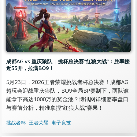
成都AG vs 重庆狼队 | 挑杯总决赛“红狼大战”：胜率接
近55开，拉满BO9！
5月23日，2026王者荣耀挑战者杯总决赛！成都AG
超玩会迎战重庆狼队，BO9全局BP赛制下，两队谁
能拿下高达1000万的奖金池？博讯网详细赔率盘口
与赛前分析，精准拿捏“红狼大战”赛果！
挑战者杯
王者荣耀
电子竞技