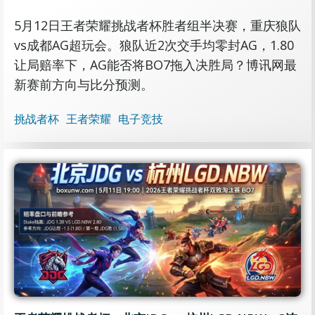
5月12日王者荣耀挑战者杯胜者组半决赛，重庆狼队
vs成都AG超玩会。狼队近2次交手均零封AG，1.80
让局赔率下，AG能否将BO7拖入决胜局？博讯网最
新赛前方向与比分预测。
挑战者杯
王者荣耀
电子竞技