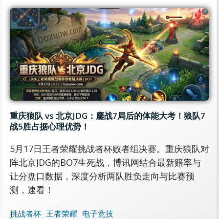
重庆狼队 vs 北京JDG：鏖战7局后的体能大考！狼队7
战5胜占据心理优势！
5月17日王者荣耀挑战者杯败者组决赛。重庆狼队对
阵北京JDG的BO7生死战，博讯网结合最新赔率与
让分盘口数据，深度分析两队胜负走向与比赛预
测，速看！
挑战者杯
王者荣耀
电子竞技