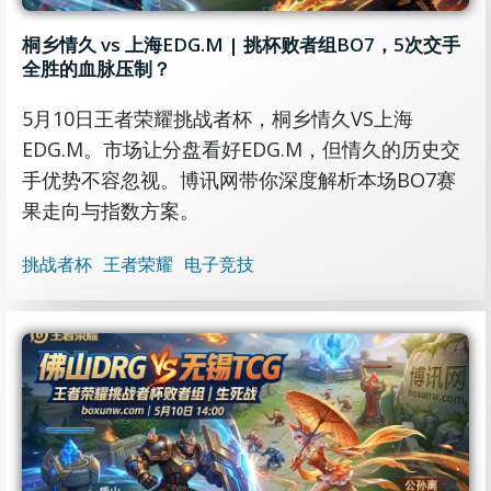
桐乡情久 vs 上海EDG.M | 挑杯败者组BO7，5次交手
全胜的血脉压制？
5月10日王者荣耀挑战者杯，桐乡情久VS上海
EDG.M。市场让分盘看好EDG.M，但情久的历史交
手优势不容忽视。博讯网带你深度解析本场BO7赛
果走向与指数方案。
挑战者杯
王者荣耀
电子竞技