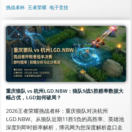
挑战者杯
王者荣耀
电子竞技
重庆狼队 vs 杭州LGD.NBW：狼队9战5胜赔率数据大
幅占优，LGD如何破局？
2026王者荣耀挑战者杯：重庆狼队对决杭州
LGD.NBW。从狼队近期11胜5负的高胜率、英雄池
深度到即时赔率解析，博讯网为您深度解析盘口走