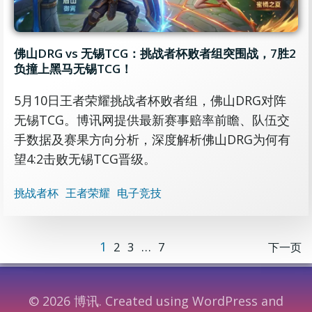
佛山DRG vs 无锡TCG：挑战者杯败者组突围战，7胜2
负撞上黑马无锡TCG！
5月10日王者荣耀挑战者杯败者组，佛山DRG对阵
无锡TCG。博讯网提供最新赛事赔率前瞻、队伍交
手数据及赛果方向分析，深度解析佛山DRG为何有
望4:2击败无锡TCG晋级。
挑战者杯
王者荣耀
电子竞技
Posts
Posts
Page
Page
Page
Page
1
…
2
3
7
下一页
navigation
naviga
© 2026 博讯. Created using WordPress and