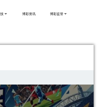
竞技
博彩资讯
博彩监管