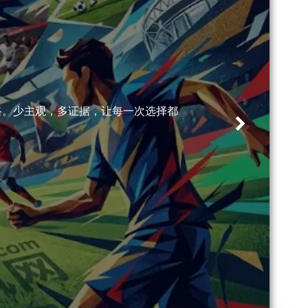
篮球NBA胜率实验室 | 预测·分析
从开盘到临场的变化，拆解影响定价的关键变量：伤停、背靠背
跌。
篮球NBA