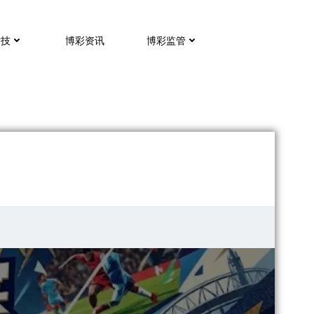
竞技
博彩资讯
博彩监管