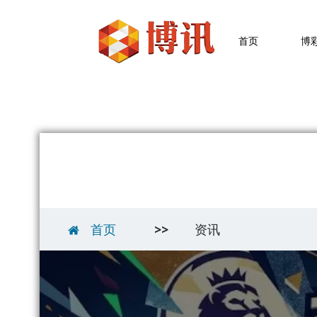
Skip
to
首页
博
content
首页
>>
资讯