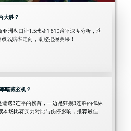
能否大胜？
洲盘口让1.5球及1.810赔率深度分析，蓉
焦点战赔率走向，助您把握赛果！
赔率暗藏玄机？
是遭遇3连平的榜首，一边是狂揽3连胜的御林
解读本场比赛实力对比与伤停影响，推荐最佳