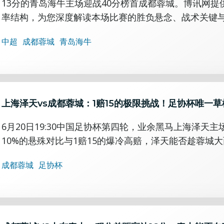
13分的青岛海牛主场迎战40分榜首成都蓉城。博讯网
率结构，为您深度解读本场比赛的胜负悬念、战术关键
中超
成都蓉城
青岛海牛
上海泽天vs成都蓉城：1赔15的极限挑战！足协杯唯一
6月20日19:30中国足协杯第四轮，业余黑马上海泽
10%的悬殊对比与1赔15的爆冷高赔，泽天能否趁蓉城
成都蓉城
足协杯