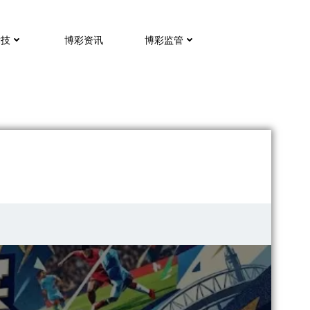
竞技
博彩资讯
博彩监管