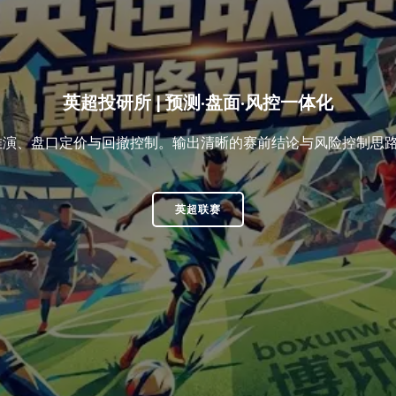
英超投研所 | 预测·盘面·风控一体化
推演、盘口定价与回撤控制。输出清晰的赛前结论与风险控制思
英超联赛