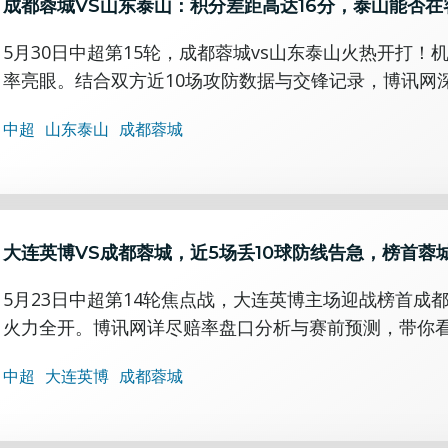
成都蓉城VS山东泰山：积分差距高达16分，泰山能否
5月30日中超第15轮，成都蓉城vs山东泰山火热开打！机
率亮眼。结合双方近10场攻防数据与交锋记录，博讯网
中超
山东泰山
成都蓉城
大连英博VS成都蓉城，近5场丢10球防线告急，榜首蓉
5月23日中超第14轮焦点战，大连英博主场迎战榜首成
火力全开。博讯网详尽赔率盘口分析与赛前预测，带你
中超
大连英博
成都蓉城