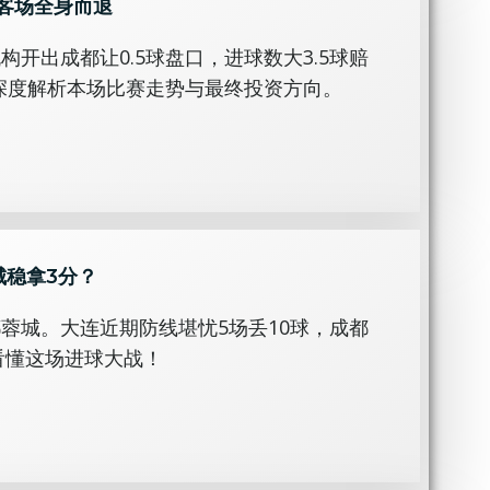
在客场全身而退
构开出成都让0.5球盘口，进球数大3.5球赔
深度解析本场比赛走势与最终投资方向。
城稳拿3分？
都蓉城。大连近期防线堪忧5场丢10球，成都
看懂这场进球大战！