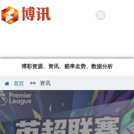
Skip
to
content
博彩资源、资讯、赔率走势、数据分析
>>
资讯
首页