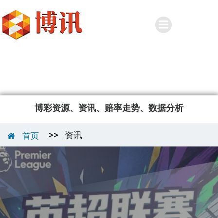
Skip
to
content
博彩资源、资讯、赔率走势、数据分析
>>
资讯
首页