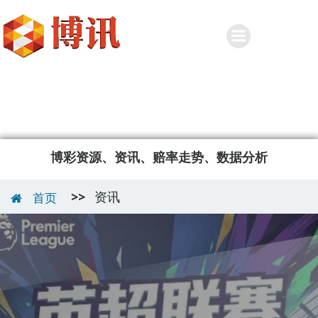
Skip
to
content
博彩资源、资讯、赔率走势、数据分析
>>
资讯
首页