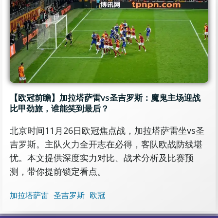
【欧冠前瞻】加拉塔萨雷vs圣吉罗斯：魔鬼主场迎战
比甲劲旅，谁能笑到最后？
北京时间11月26日欧冠焦点战，加拉塔萨雷坐vs圣
吉罗斯。主队火力全开志在必得，客队欧战防线堪
忧。本文提供深度实力对比、战术分析及比赛预
测，带你提前锁定看点。
加拉塔萨雷
圣吉罗斯
欧冠